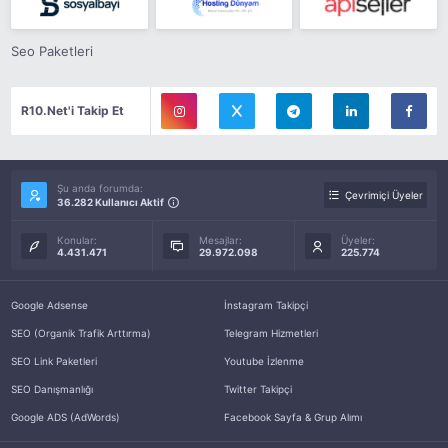
Seo Paketleri
R10.Net'i Takip Et
Şu anda forumda:
Çevrimiçi Üyeler
36.282 Kullanıcı Aktif
Konular:
Mesajlar:
Üyeler:
4.431.471
29.972.098
225.774
Google Adsense
İnstagram Takipçi
SEO (Organik Trafik Arttırma)
Telegram Hizmetleri
SEO Link Paketleri
Youtube İzlenme
SEO Danışmanlığı
Twitter Takipçi
Google ADS (AdWords)
Facebook Sayfa & Grup Alımı