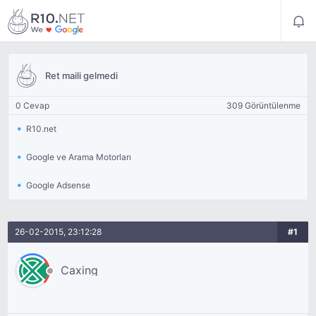
Ret maili gelmedi
0 Cevap
309 Görüntülenme
R10.net
Google ve Arama Motorları
Google Adsense
26-02-2015, 23:12:28
#1
Caxing