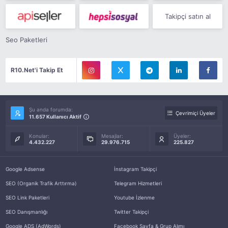
Takipçi satın al
Seo Paketleri
R10.Net'i Takip Et
Şu anda forumda:
Çevrimiçi Üyeler
11.657 Kullanıcı Aktif
Konular:
Mesajlar:
Üyeler:
4.432.227
29.976.715
225.827
Google Adsense
İnstagram Takipçi
SEO (Organik Trafik Arttırma)
Telegram Hizmetleri
SEO Link Paketleri
Youtube İzlenme
SEO Danışmanlığı
Twitter Takipçi
Google ADS (AdWords)
Facebook Sayfa & Grup Alımı