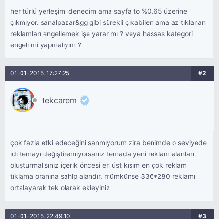
her türlü yerleşimi denedim ama sayfa to %0.65 üzerine
çıkmıyor. sanalpazar&gg gibi sürekli çıkabilen ama az tıklanan
reklamları engellemek işe yarar mı ? veya hassas kategori
engeli mi yapmalıyım ?
01-01-2015, 17:27:25
#2
tekcarem
çok fazla etki edeceğini sanmıyorum zira benimde o seviyede
idi temayı değiştiremiyorsanız temada yeni reklam alanları
oluşturmalısınız içerik öncesi en üst kısım en çok reklam
tıklama oranına sahip alandır. mümkünse 336*280 reklamı
ortalayarak tek olarak ekleyiniz
01-01-2015, 22:49:10
#3