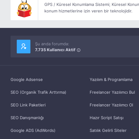
GPS / Küresel Konumlama Sistemi; Küresel Konum
konum hizmetlerine izin veren bir teknolojidir.
Şu anda forumda:
7.735 Kullanıcı Aktif
Google Adsense
Yazılım & Programlama
SEO (Organik Trafik Arttırma)
Freelancer Yazılımcı Bul
SEO Link Paketleri
Freelancer Yazılımcı Ol
SEO Danışmanlığı
Hazır Script Satışı
Google ADS (AdWords)
Satılık Gelirli Siteler