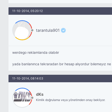
11-10-2014, 05:20:12
tarantula901
werdego reklamlarıda olabılır
yada banlanınca tekraradan bır hesap alıyordur bılemeyız ne 
11-10-2014, 08:14:03
dKs
Kimlik doğrulama veya yönetimden onay bekliyor.