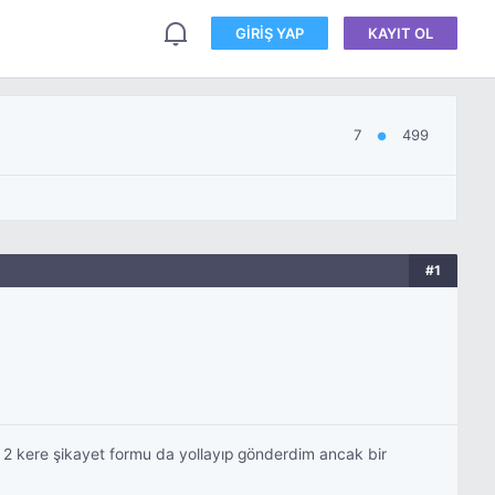
GIRIŞ YAP
KAYIT OL
7
499
●
#1
da 2 kere şikayet formu da yollayıp gönderdim ancak bir