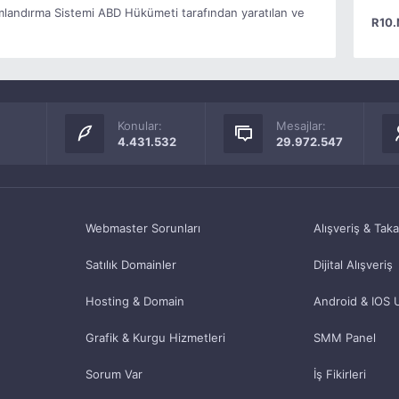
landırma Sistemi ABD Hükümeti tarafından yaratılan ve
R10.
Konular:
Mesajlar:
4.431.532
29.972.547
Webmaster Sorunları
Alışveriş & Tak
Satılık Domainler
Dijital Alışveriş
Hosting & Domain
Android & IOS 
Grafik & Kurgu Hizmetleri
SMM Panel
Sorum Var
İş Fikirleri