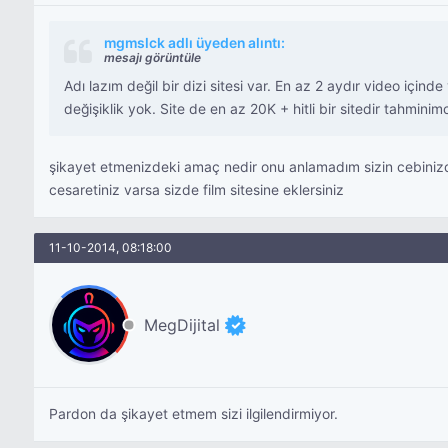
mgmslck adlı üyeden alıntı:
mesajı görüntüle
Adı lazım değil bir dizi sitesi var. En az 2 aydır video içi
değişiklik yok. Site de en az 20K + hitli bir sitedir tahmini
şikayet etmenizdeki amaç nedir onu anlamadım sizin cebinizden
cesaretiniz varsa sizde film sitesine eklersiniz
11-10-2014, 08:18:00
MegDijital
Pardon da şikayet etmem sizi ilgilendirmiyor.