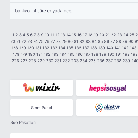
banlıyor bi süre er yada geç.
1
2
3
4
5
6
7
8
9
10
11
12
13
14
15
16
17
18
19
20
21
22
23
24
25
70
71
72
73
74
75
76
77
78
79
80
81
82
83
84
85
86
87
88
89
90
9
128
129
130
131
132
133
134
135
136
137
138
139
140
141
142
143
178
179
180
181
182
183
184
185
186
187
188
189
190
191
192
193
226
227
228
229
230
231
232
233
234
235
236
237
238
239
24
Smm Panel
Seo Paketleri