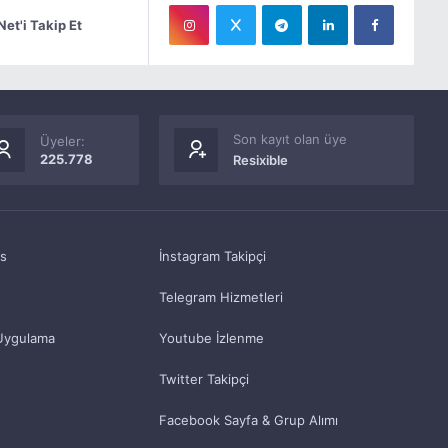
Net'i Takip Et
Son kayıt olan üye
Üyeler:
225.778
Resixible
as
İnstagram Takipçi
Telegram Hizmetleri
Uygulama
Youtube İzlenme
Twitter Takipçi
Facebook Sayfa & Grup Alımı