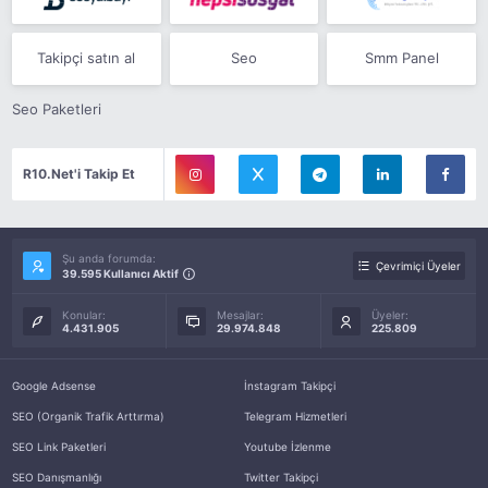
Takipçi satın al
Seo
Smm Panel
Seo Paketleri
R10.Net'i Takip Et
Şu anda forumda:
Çevrimiçi Üyeler
39.595 Kullanıcı Aktif
Konular:
Mesajlar:
Üyeler:
4.431.905
29.974.848
225.809
Google Adsense
İnstagram Takipçi
SEO (Organik Trafik Arttırma)
Telegram Hizmetleri
SEO Link Paketleri
Youtube İzlenme
SEO Danışmanlığı
Twitter Takipçi