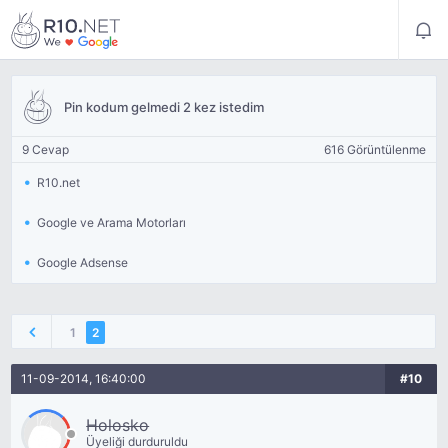
Pin kodum gelmedi 2 kez istedim
9 Cevap
616 Görüntülenme
R10.net
Google ve Arama Motorları
Google Adsense
1
2
11-09-2014, 16:40:00
#10
Holosko
Üyeliği durduruldu