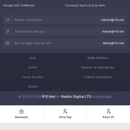
Google ADS (AdWords)
Facebook Sayfa & Grup Alımı
Reklam vermek için:
reklam@r10.net
Hukuksal sorunlar için:
hukuk@r10.net
Ban ve Diğer sorunlar için:
detay@r10.net
Arşiv
Gizlilik Politikası
KVKK
Teslimat ve İade Şartları
Forum Kuralları
Kullanım Sözleşmesi
İletişim
© 2005-2026
R10.Net
bir
Rokito Digital LTD
kuruluşudur.
Anasayfa
Giriş Yap
Kayıt Ol