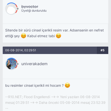
byvector
Üyeliği durduruldu
Sitende bir sürü cinsel içerikli resim var. Adsensenin en nefret
ettiği şey
Kabul etmez tabi
06-08-2014, 02:29:51
#5
univerakadem
bu resimler cinsel içerikli mi hocam ?
--R10.NET; Flood Engellendi -->-> Yeni yazılan 06-08-2014
mesaj 01:29:51 -->-> Daha önceki 05-08-2014 mesaj 23:52:39
--