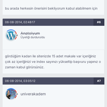
bu arada herkesin önerisini bekliyorum kabul alabilmem için
06-08-2014, 02:48:17
#6
Anatolyum
Üyeliği durduruldu
gördüğüm kadarı ile sitenizde 15 adet makale var içeriğiniz
çok az içeriğinizi ve index sayınızı yükseltip başvuru yapınız o
zaman kabul görürsünüz.
06-08-2014, 03:05:12
#7
univerakadem