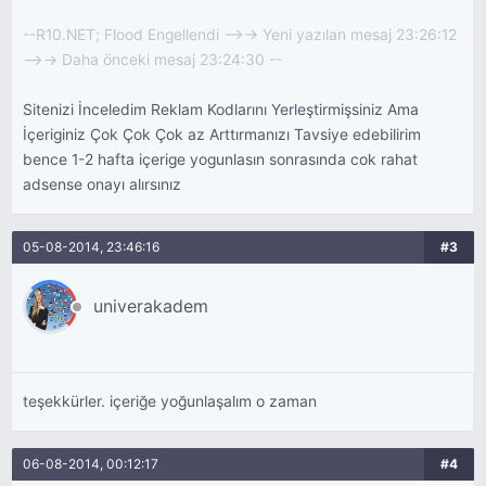
--R10.NET; Flood Engellendi -->-> Yeni yazılan mesaj 23:26:12
-->-> Daha önceki mesaj 23:24:30 --
Sitenizi İnceledim Reklam Kodlarını Yerleştirmişsiniz Ama
İçeriginiz Çok Çok Çok az Arttırmanızı Tavsiye edebilirim
bence 1-2 hafta içerige yogunlasın sonrasında cok rahat
adsense onayı alırsınız
05-08-2014, 23:46:16
#3
univerakadem
teşekkürler. içeriğe yoğunlaşalım o zaman
06-08-2014, 00:12:17
#4