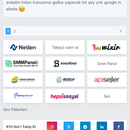
anladm index konusuna galiba yapacak bir şey yok google ın
elinde
1
2
Takipçi satın al
Smm Panel
Seo
Seo Paketleri
R10.Net'i Takip Et