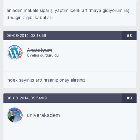
anladım makale siparişi yaptım içerik artırmaya gidiyorum inş
dediğiniz gibi kabul alır
06-08-2014, 03:18:59
#8
Anatolyum
Üyeliği durduruldu
index sayınızı arttırırsanız onay alırsınız
06-08-2014, 09:54:09
#9
univerakadem