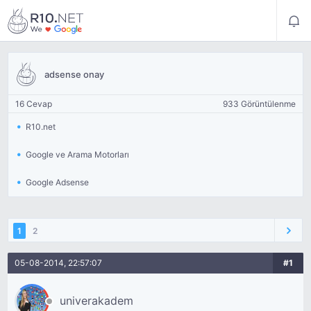
adsense onay
16 Cevap
933 Görüntülenme
R10.net
Google ve Arama Motorları
Google Adsense
1
2
05-08-2014, 22:57:07
#1
univerakadem