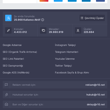
Şu anda forumda:
Çevrimiçi Üyeler
25.968 Kullanıcı Aktif
Konular:
Mesajlar:
Üyeler:
4.433.012
29.980.919
225.884
Google Adsense
İnstagram Takipçi
SEO (Organik Trafik Arttırma)
Telegram Hizmetleri
SEO Link Paketleri
Youtube İzlenme
SEO Danışmanlığı
Twitter Takipçi
Google ADS (AdWords)
Facebook Sayfa & Grup Alımı
Reklam vermek için:
reklam@r10.net
Hukuksal sorunlar için:
hukuk@r10.net
Ban ve Diğer sorunlar için:
detay@r10.net