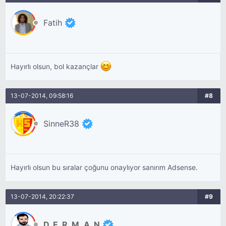
Fatih
Hayırlı olsun, bol kazançlar
13-07-2014, 09:58:16
#8
SinneR38
Hayırlı olsun bu sıralar çoğunu onaylıyor sanırım Adsense.
13-07-2014, 20:22:37
#9
D_E_R_M_A_N