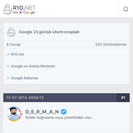
Google 23 günlük sitemi onayladı
8 Cevap
530 Görüntülenme
R10.net
Google ve Arama Motorları
Google Adsense
13-07-2014, 06:54:13
#1
D_E_R_M_A_N
Kimlik doğrulama veya yönetimden onay
bekliyor.