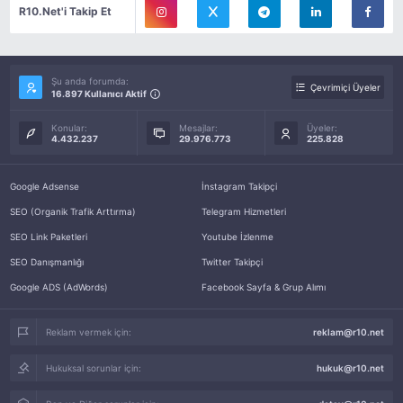
R10.Net'i Takip Et
Şu anda forumda:
Çevrimiçi Üyeler
16.897 Kullanıcı Aktif
Konular:
Mesajlar:
Üyeler:
4.432.237
29.976.773
225.828
Google Adsense
İnstagram Takipçi
SEO (Organik Trafik Arttırma)
Telegram Hizmetleri
SEO Link Paketleri
Youtube İzlenme
SEO Danışmanlığı
Twitter Takipçi
Google ADS (AdWords)
Facebook Sayfa & Grup Alımı
Reklam vermek için:
reklam@r10.net
Hukuksal sorunlar için:
hukuk@r10.net