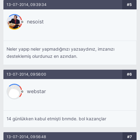
13-07-2014, 09:39:34
#5
nesoist
Neler yapıp neler yapmadığınızı yazsaydınız, imzanızı
desteklemiş olurdunuz en azından.
13-07-2014, 09:56:00
#6
webstar
14 günlükken kabul etmişti bnmde. bol kazançlar
13-07-2014, 09:56:48
#7