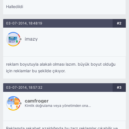
Halledildi
03-07-2014, 18:48:19
#2
imazy
reklam boyutuyla alakalı olması lazım. büyük boyut olduğu
için reklamlar bu şekilde çıkıyor.
03-07-2014, 18:57:32
#3
camfroger
Kimlik doğrulama veya yönetimden onay
bekliyor.
Reklamda rekabet azaldığında bu tarz reklamlar çıkabilir ve