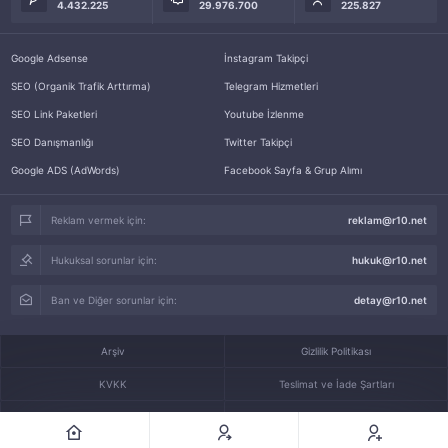
4.432.225
29.976.700
225.827
Google Adsense
İnstagram Takipçi
SEO (Organik Trafik Arttırma)
Telegram Hizmetleri
SEO Link Paketleri
Youtube İzlenme
SEO Danışmanlığı
Twitter Takipçi
Google ADS (AdWords)
Facebook Sayfa & Grup Alımı
Reklam vermek için:
reklam@r10.net
Hukuksal sorunlar için:
hukuk@r10.net
Ban ve Diğer sorunlar için:
detay@r10.net
Arşiv
Gizlilik Politikası
KVKK
Teslimat ve İade Şartları
Forum Kuralları
Kullanım Sözleşmesi