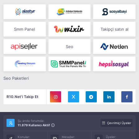
Smm Panel
Takipçi satın al
Seo
Seo Paketleri
R10.Net'i Takip Et
Şu anda forumda:
Çevrimiçi Üyeler
11.879 Kullanıcı Aktif
Konular:
Mesajlar:
Üyeler: