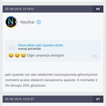
25-06-2014, 13:19:15
#6
NeuStar
SteersMan adlı üyeden alıntı:
mesajı görüntüle
Diğer anlamda demiştim
peki şuanda var olan sitelerimin kazançlarınıda göremiyorum
normelmi acaba sitelerim kazaanıomu şuanda :S normalde 2
3tl olmuştu 000 gözküooo
25-06-2014, 13:21:27
#7