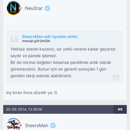
NeuStar
SteersMan adlı üyeden alıntı:
mesajı görüntüle
Yetkisiz sitenin kazancı, siz yetki verene kadar geçersiz
sayılır ve panele işlemez.
Bir de normal değeleri Adsense panelinde anlık olarak
göremezsiniz. Bunun için en garanti sonuçları 1 gün
geriden takip ederek alabilirsiniz.
inş biran önce düzelir ya :S
25-06-2014, 13:28:26
#9
SteersMan