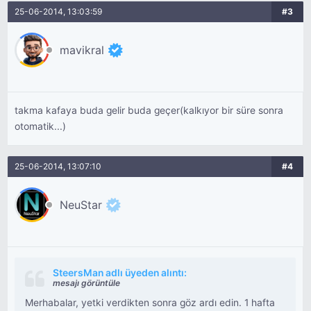
25-06-2014, 13:03:59
#3
mavikral
takma kafaya buda gelir buda geçer(kalkıyor bir süre sonra
otomatik...)
25-06-2014, 13:07:10
#4
NeuStar
SteersMan adlı üyeden alıntı:
mesajı görüntüle
Merhabalar, yetki verdikten sonra göz ardı edin. 1 hafta