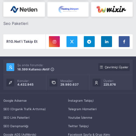
Seo Paketleri
R10.Net'i Takip Et
Şu anda forumda:
Çevrimiçi Üyeler
16.599 Kullanıcı Aktif
Konular:
Mesajlar:
Üyeler:
4.432.945
29.980.637
225.876
Google Adsense
İnstagram Takipçi
SEO (Organik Trafik Arttırma)
Telegram Hizmetleri
SEO Link Paketleri
Youtube İzlenme
SEO Danışmanlığı
Twitter Takipçi
Google ADS (AdWords)
Facebook Sayfa & Grup Alımı