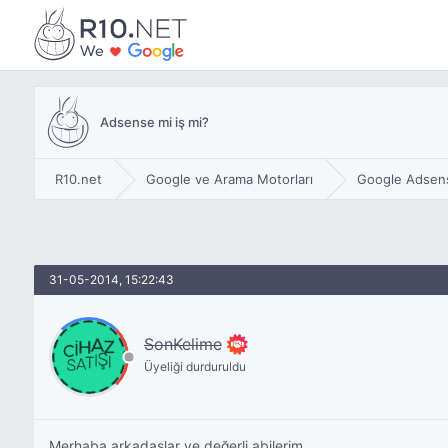
Adsense mi iş mi?
R10.net
Google ve Arama Motorları
Google Adsen
31-05-2014, 15:22:43
SonKelime
Üyeliği durduruldu
Merhaba arkadaşlar ve değerli abilerim..