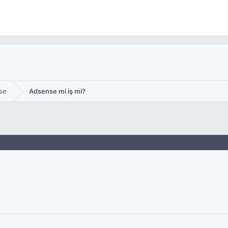
se
Adsense mi iş mi?