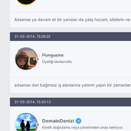
Adsense ye devam et bir yandan da çalış hocam, sitelerin ne ol
31-05-2014, 15:26:25
Penguenx
Üyeliği durduruldu
adsense den bağımsız iş alanlarına yatırım yapın bir zamanla
31-05-2014, 15:30:13
DomainDenizi
Kimlik doğrulama veya yönetimden onay bekliyor.