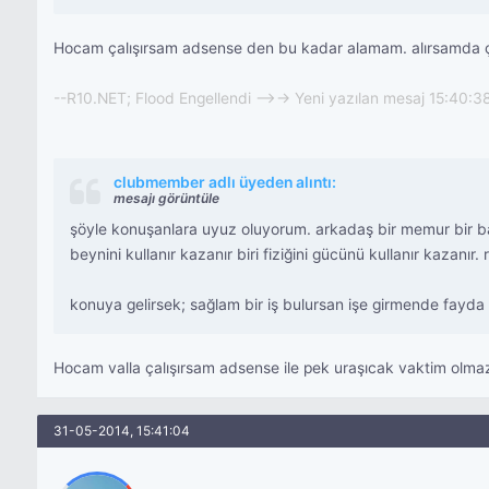
Hocam çalışırsam adsense den bu kadar alamam. alırsamda ç
--R10.NET; Flood Engellendi -->-> Yeni yazılan mesaj 15:40:3
clubmember adlı üyeden alıntı:
mesajı görüntüle
şöyle konuşanlara uyuz oluyorum. arkadaş bir memur bir ba
beynini kullanır kazanır biri fiziğini gücünü kullanır kazanı
konuya gelirsek; sağlam bir iş bulursan işe girmende fayda v
Hocam valla çalışırsam adsense ile pek uraşıcak vaktim olmaz.
31-05-2014, 15:41:04