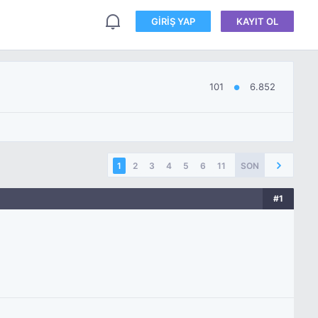
GIRIŞ YAP
KAYIT OL
101
6.852
●
1
2
3
4
5
6
11
SON
#1