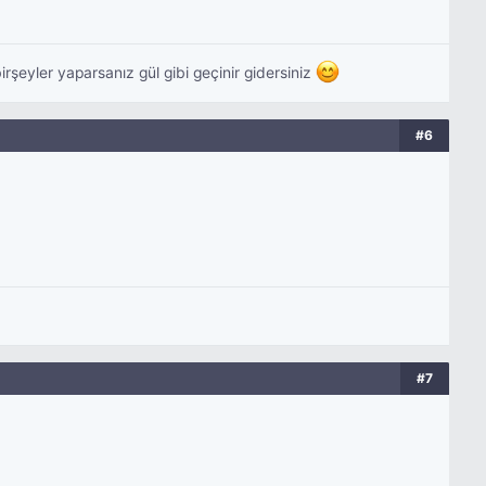
rşeyler yaparsanız gül gibi geçinir gidersiniz
#6
#7