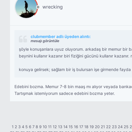
wrecking
clubmember adlı üyeden alıntı:
mesajı görüntüle
şöyle konuşanlara uyuz oluyorum. arkadaş bir memur bir ba
beynini kullanır kazanır biri fiziğini gücünü kullanır kazanı
konuya gelirsek; sağlam bir iş bulursan işe girmende fayda v
Edebini bozma. Memur 7-8 bin maaş mı alıyor veyada bankacı ?
Tartışmak istemiyorum sadece edebini bozma yeter.
1
2
3
4
5
6
7
8
9
10
11
12
13
14
15
16
17
18
19
20
21
22
23
24
25