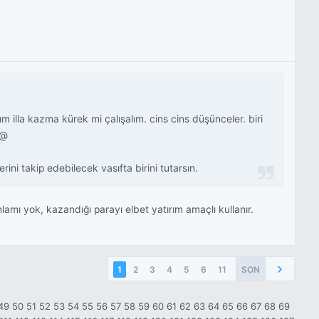
lla kazma kürek mi çalışalım. cins cins düşünceler. biri
:@
ini takip edebilecek vasıfta birini tutarsın.
mı yok, kazandığı parayı elbet yatırım amaçlı kullanır.
1
2
3
4
5
6
11
SON
49
50
51
52
53
54
55
56
57
58
59
60
61
62
63
64
65
66
67
68
69