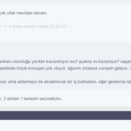
ok ufak mevlalar alıcam.
8 -->-> Daha önceki mesaj 15:39:23 --
nkacı oturduğu yerden kazanmıyor mu? ayakta mı kazanıyor? napalım i
r. reeldede böyle konuşan çok oluyor. ağzının ortasına vurasım geliyor. 
ar. ama adsenseyi de aksatmıcak bir iş bulmalısın. eğer gerekirse işler
 2 sinden 1 tanesini seçmeliyim..