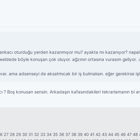
nkacı oturduğu yerden kazanmıyor mu? ayakta mı kazanıyor? napalım i
r. reeldede böyle konuşan çok oluyor. ağzının ortasına vurasım geliyor. 
ar. ama adsenseyi de aksatmıcak bir iş bulmalısın. eğer gerekirse işler
 Boş konusan sensin. Arkadaşın kafasındakileri tekrarlamanın bi anla
26
27
28
29
30
31
32
33
34
35
36
37
38
39
40
41
42
43
44
45
46
47
48