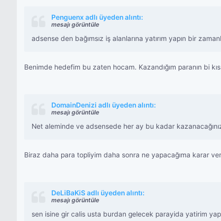
Penguenx adlı üyeden alıntı:
mesajı görüntüle
adsense den bağımsız iş alanlarına yatırım yapın bir zama
Benimde hedefim bu zaten hocam. Kazandığım paranın bi kısmı
DomainDenizi adlı üyeden alıntı:
mesajı görüntüle
Net aleminde ve adsensede her ay bu kadar kazanacağınızın g
Biraz daha para topliyim daha sonra ne yapacağıma karar vere
DeLiBaKiS adlı üyeden alıntı:
mesajı görüntüle
sen isine gir calis usta burdan gelecek parayida yatirim yap 