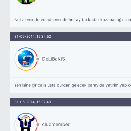
Net aleminde ve adsensede her ay bu kadar kazanacağınızın gara
31-05-2014, 15:34:52
DeLiBaKiS
sen isine gir calis usta burdan gelecek parayida yatirim yap ke
31-05-2014, 15:37:49
clubmember