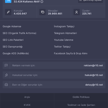
32.424 Kullanıcı Aktif
Konular:
Mesajlar:
Üyeler:
4.430.947
29.969.461
225.741
Google Adsense
İnstagram Takipçi
SEO (Organik Trafik Arttırma)
Telegram Hizmetleri
SEO Link Paketleri
Youtube İzlenme
SEO Danışmanlığı
Twitter Takipçi
Google ADS (AdWords)
Facebook Sayfa & Grup Alımı
Reklam vermek için:
reklam@r10.net
Hukuksal sorunlar için:
hukuk@r10.net
Ban ve Diğer sorunlar için:
detay@r10.net
Arşiv
Gizlilik Politikası
KVKK
Teslimat ve İade Şartları