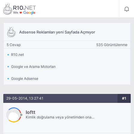
Adsense Reklamları yeni Sayfada Açmıyor
5 Cevap
535 Görüntülenme
R10.net
Google ve Arama Motorları
Google Adsense
29-05-2014, 13:27:41
#1
loftt
Kimlik doğrulama veya yönetimden onay
bekliyor.