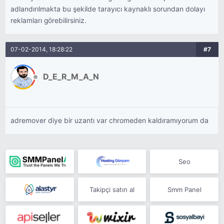
adlandırılmakta bu şekilde tarayıcı kaynaklı sorundan dolayı
reklamları görebilirsiniz.
07-02-2014, 18:28:22
#7
D_E_R_M_A_N
adremover diye bir uzantı var chromeden kaldıramıyorum da
Seo
Takipçi satın al
Smm Panel