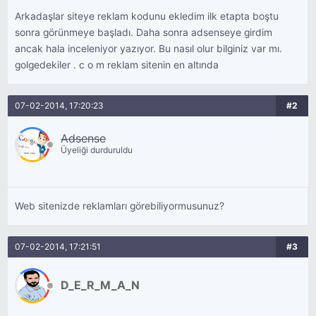
Arkadaşlar siteye reklam kodunu ekledim ilk etapta boştu
sonra görünmeye başladı. Daha sonra adsenseye girdim
ancak hala inceleniyor yazıyor. Bu nasıl olur bilginiz var mı.
golgedekiler . c o m reklam sitenin en altında
07-02-2014, 17:20:23
#2
Adsense
Üyeliği durduruldu
Web sitenizde reklamları görebiliyormusunuz?
07-02-2014, 17:21:51
#3
D_E_R_M_A_N