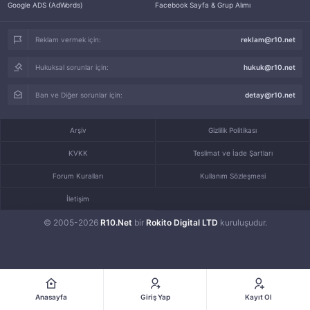
Google ADS (AdWords)
Facebook Sayfa & Grup Alımı
Reklam vermek için:
reklam@r10.net
Hukuksal sorunlar için:
hukuk@r10.net
Ban ve Diğer sorunlar için:
detay@r10.net
Arşiv
Gizlilik Politikası
KVKK
Teslimat ve İade Şartları
Forum Kuralları
Kullanım Sözleşmesi
İletişim
© 2005-2026
R10.Net
bir
Rokito Digital LTD
kuruluşudur.
Anasayfa
Giriş Yap
Kayıt Ol