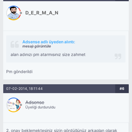
D_E_R_M_A_N
Adsense adlı üyeden alıntı:
mesajı görüntüle
alan adınızı pm atarmısınız size zahmet
Pm gönderildi
07-02-2014, 18:11:44
#6
Adsense
Üyeliği durduruldu
2. onay beklemektesiniz sizin gördüğünüz arkaplan olarak