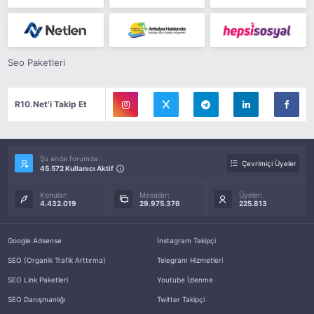
Seo Paketleri
R10.Net'i Takip Et
Şu anda forumda:
Çevrimiçi Üyeler
45.572 Kullanıcı Aktif
Konular:
Mesajlar:
Üyeler:
4.432.019
29.975.376
225.813
Google Adsense
İnstagram Takipçi
SEO (Organik Trafik Arttırma)
Telegram Hizmetleri
SEO Link Paketleri
Youtube İzlenme
SEO Danışmanlığı
Twitter Takipçi