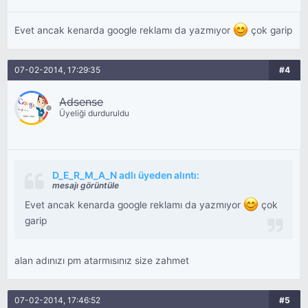
Evet ancak kenarda google reklamı da yazmıyor
çok garip
07-02-2014, 17:29:35
#4
Adsense
Üyeliği durduruldu
D_E_R_M_A_N adlı üyeden alıntı:
mesajı görüntüle
Evet ancak kenarda google reklamı da yazmıyor
çok
garip
alan adınızı pm atarmısınız size zahmet
07-02-2014, 17:46:52
#5