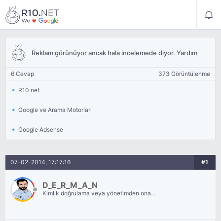
Reklam görünüyor ancak hala incelemede diyor. Yardım
6 Cevap
373 Görüntülenme
R10.net
Google ve Arama Motorları
Google Adsense
07-02-2014, 17:17:16
#1
D_E_R_M_A_N
Kimlik doğrulama veya yönetimden onay
bekliyor.