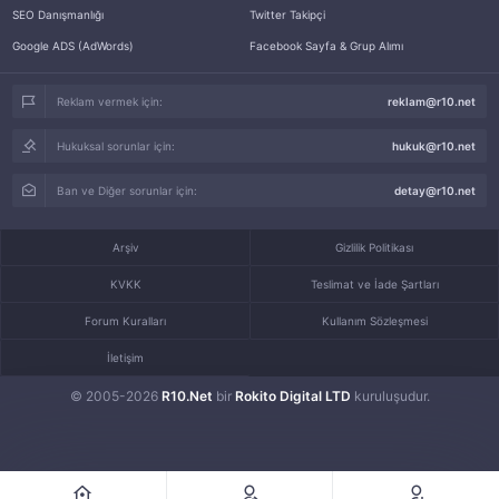
SEO Danışmanlığı
Twitter Takipçi
Google ADS (AdWords)
Facebook Sayfa & Grup Alımı
Reklam vermek için:
reklam@r10.net
Hukuksal sorunlar için:
hukuk@r10.net
Ban ve Diğer sorunlar için:
detay@r10.net
Arşiv
Gizlilik Politikası
KVKK
Teslimat ve İade Şartları
Forum Kuralları
Kullanım Sözleşmesi
İletişim
© 2005-2026
R10.Net
bir
Rokito Digital LTD
kuruluşudur.