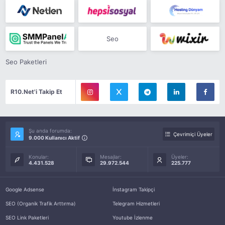
Seo
Seo Paketleri
R10.Net'i Takip Et
Şu anda forumda:
Çevrimiçi Üyeler
9.000 Kullanıcı Aktif
Konular:
Mesajlar:
Üyeler:
4.431.528
29.972.544
225.777
Google Adsense
İnstagram Takipçi
SEO (Organik Trafik Arttırma)
Telegram Hizmetleri
SEO Link Paketleri
Youtube İzlenme