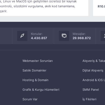
 Linux ve MacOS için geliştirilen ücretsiz bir kaynak
kontrolü, sözdizimi vurgulama, akıllı kod tamamlama,
R10.
çerir.
Konular:
Mesajlar:
4.430.857
29.968.872
Webmaster Sorunları
Alışveriş & Tak
Satılık Domainler
Dijital Alışveriş
Hosting & Domain
Android & IOS 
Grafik & Kurgu Hizmetleri
SMM Panel
Sorum Var
İş Fikirleri