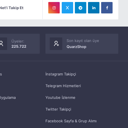
Net'i Takip Et
Son kayıt olan üye
Üyeler:
225.722
QuarzShop
as
İnstagram Takipçi
Telegram Hizmetleri
Uygulama
Youtube İzlenme
Twitter Takipçi
Facebook Sayfa & Grup Alımı