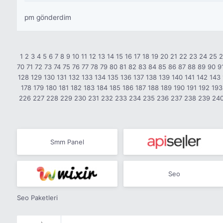
pm gönderdim
1
2
3
4
5
6
7
8
9
10
11
12
13
14
15
16
17
18
19
20
21
22
23
24
25
70
71
72
73
74
75
76
77
78
79
80
81
82
83
84
85
86
87
88
89
90
9
128
129
130
131
132
133
134
135
136
137
138
139
140
141
142
143
178
179
180
181
182
183
184
185
186
187
188
189
190
191
192
193
226
227
228
229
230
231
232
233
234
235
236
237
238
239
24
Smm Panel
Seo
Seo Paketleri