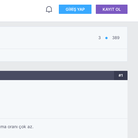
GIRIŞ YAP
KAYIT OL
3
389
●
#1
ma oranı çok az.