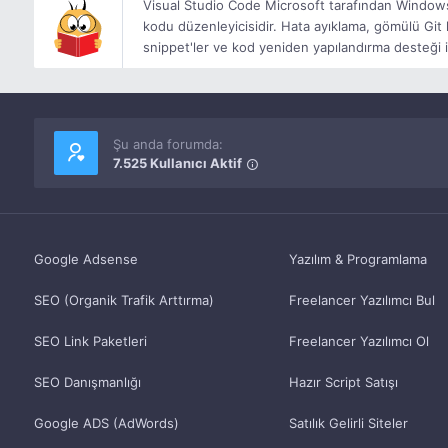
Visual Studio Code Microsoft tarafından Windows,
kodu düzenleyicisidir. Hata ayıklama, gömülü Git 
snippet'ler ve kod yeniden yapılandırma desteği i
Şu anda forumda:
7.525 Kullanıcı Aktif
Google Adsense
Yazılım & Programlama
SEO (Organik Trafik Arttırma)
Freelancer Yazılımcı Bul
SEO Link Paketleri
Freelancer Yazılımcı Ol
SEO Danışmanlığı
Hazır Script Satışı
Google ADS (AdWords)
Satılık Gelirli Siteler