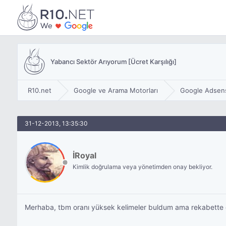
Yabancı Sektör Arıyorum [Ücret Karşılığı]
R10.net
Google ve Arama Motorları
Google Adsen
31-12-2013, 13:35:30
İRoyal
Kimlik doğrulama veya yönetimden onay bekliyor.
Merhaba, tbm oranı yüksek kelimeler buldum ama rekabette o