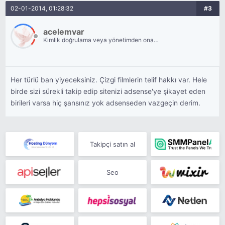
02-01-2014, 01:28:32
#3
acelemvar
Kimlik doğrulama veya yönetimden onay
bekliyor.
Her türlü ban yiyeceksiniz. Çizgi filmlerin telif hakkı var. Hele
birde sizi sürekli takip edip sitenizi adsense'ye şikayet eden
birileri varsa hiç şansınız yok adsenseden vazgeçin derim.
Takipçi satın al
Seo