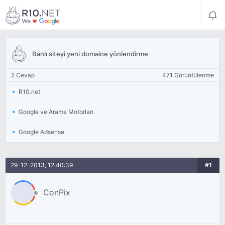
Banlı siteyi yeni domaine yönlendirme
2 Cevap
471 Görüntülenme
R10.net
Google ve Arama Motorları
Google Adsense
29-12-2013, 12:40:39
#1
ConPix