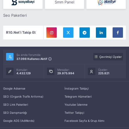
Smm Panel
Seo Paketleri
R10.Net'i Takip Et
Şu anda forumda:
Çevrimiçi Üyeler
37.098 Kullanıcı Aktif
Konular:
Mesajlar:
Üyeler:
4.432.129
29.975.994
225.821
Google Adsense
İnstagram Takipçi
SEO (Organik Trafik Arttırma)
Telegram Hizmetleri
SEO Link Paketleri
Youtube İzlenme
SEO Danışmanlığı
Twitter Takipçi
Google ADS (AdWords)
Facebook Sayfa & Grup Alımı