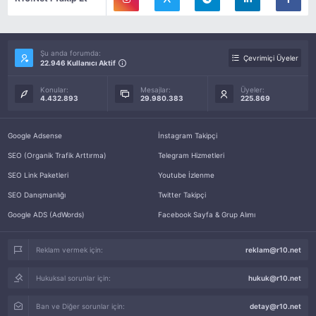
Şu anda forumda:
Çevrimiçi Üyeler
22.946 Kullanıcı Aktif
Konular:
Mesajlar:
Üyeler:
4.432.893
29.980.383
225.869
Google Adsense
İnstagram Takipçi
SEO (Organik Trafik Arttırma)
Telegram Hizmetleri
SEO Link Paketleri
Youtube İzlenme
SEO Danışmanlığı
Twitter Takipçi
Google ADS (AdWords)
Facebook Sayfa & Grup Alımı
Reklam vermek için:
reklam@r10.net
Hukuksal sorunlar için:
hukuk@r10.net
Ban ve Diğer sorunlar için:
detay@r10.net