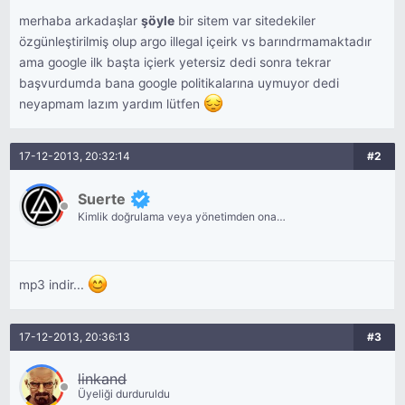
merhaba arkadaşlar
şöyle
bir sitem var sitedekiler
özgünleştirilmiş olup argo illegal içeirk vs barındrmamaktadır
ama google ilk başta içierk yetersiz dedi sonra tekrar
başvurdumda bana google politikalarına uymuyor dedi
neyapmam lazım yardım lütfen
17-12-2013, 20:32:14
#2
Suerte
Kimlik doğrulama veya yönetimden onay
bekliyor.
mp3 indir...
17-12-2013, 20:36:13
#3
linkand
Üyeliği durduruldu