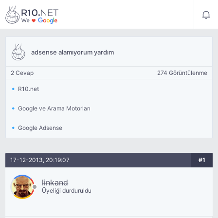
adsense alamıyorum yardım
2 Cevap
274 Görüntülenme
R10.net
Google ve Arama Motorları
Google Adsense
17-12-2013, 20:19:07
#1
linkand
Üyeliği durduruldu