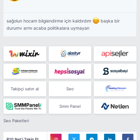
sağolun hocam bilgiendirme için kaldırdım
başka bir
durumv armı acaba politikalara uymayan
Takipçi satın al
Seo
Smm Panel
Seo Paketleri
R10.Net'i Takip Et