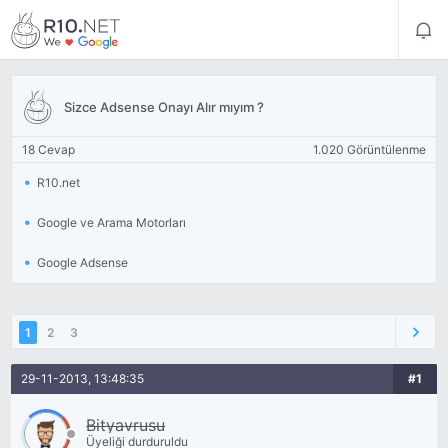
Sizce Adsense Onayı Alır mıyım ?
18 Cevap
1.020 Görüntülenme
R10.net
Google ve Arama Motorları
Google Adsense
1
2
3
29-11-2013, 13:48:35
#1
Bityavrusu
Üyeliği durduruldu