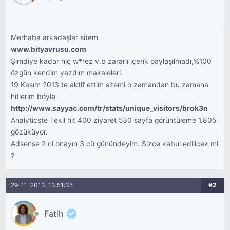
Merhaba arkadaşlar sitem
www.bityavrusu.com
Şimdiye kadar hiç w*rez v.b zararlı içerik paylaşılmadı,%100
özgün kendim yazdım makaleleri.
19 Kasım 2013 te aktif ettim sitemi o zamandan bu zamana
hitlerim böyle
http://www.sayyac.com/tr/stats/unique_visitors/brok3n
Analyticste Tekil hit 400 ziyaret 530 sayfa görüntüleme 1.805
gözüküyor.
Adsense 2 ci onayın 3 cü günündeyim. Sizce kabul edilicek mi
?
29-11-2013, 13:51:35
#2
Fatih