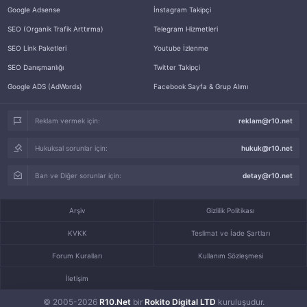
Google Adsense
İnstagram Takipçi
SEO (Organik Trafik Arttırma)
Telegram Hizmetleri
SEO Link Paketleri
Youtube İzlenme
SEO Danışmanlığı
Twitter Takipçi
Google ADS (AdWords)
Facebook Sayfa & Grup Alımı
Reklam vermek için:
reklam@r10.net
Hukuksal sorunlar için:
hukuk@r10.net
Ban ve Diğer sorunlar için:
detay@r10.net
Arşiv
Gizlilik Politikası
KVKK
Teslimat ve İade Şartları
Forum Kuralları
Kullanım Sözleşmesi
İletişim
© 2005-2026
R10.Net
bir
Rokito Digital LTD
kuruluşudur.