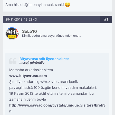
Ama hissettiğim onaylanacak sanki
29-11-2013, 13:52:43
#3
SeLo10
Kimlik doğrulama veya yönetimden onay
bekliyor.
Bityavrusu adlı üyeden alıntı:
mesajı görüntüle
Merhaba arkadaşlar sitem
www.bityavrusu.com
Şimdiye kadar hiç w*rez v.b zararlı içerik
paylaşılmadı,%100 özgün kendim yazdım makaleleri.
19 Kasım 2013 te aktif ettim sitemi o zamandan bu
zamana hitlerim böyle
http://www.sayyac.com/tr/stats/unique_visitors/brok3
n