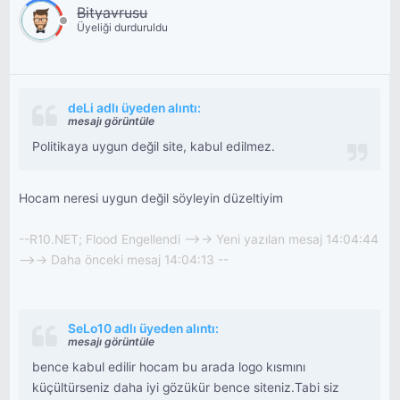
Bityavrusu
Üyeliği durduruldu
deLi adlı üyeden alıntı:
mesajı görüntüle
Politikaya uygun değil site, kabul edilmez.
Hocam neresi uygun değil söyleyin düzeltiyim
--R10.NET; Flood Engellendi -->-> Yeni yazılan mesaj 14:04:44
-->-> Daha önceki mesaj 14:04:13 --
SeLo10 adlı üyeden alıntı:
mesajı görüntüle
bence kabul edilir hocam bu arada logo kısmını
küçültürseniz daha iyi gözükür bence siteniz.Tabi siz