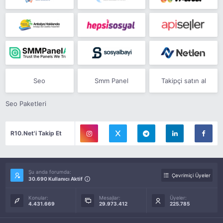
Seo
Smm Panel
Takipçi satın al
Seo Paketleri
R10.Net'i Takip Et
Şu anda forumda:
Çevrimiçi Üyeler
30.690 Kullanıcı Aktif
Konular:
Mesajlar:
Üyeler:
4.431.669
29.973.412
225.785