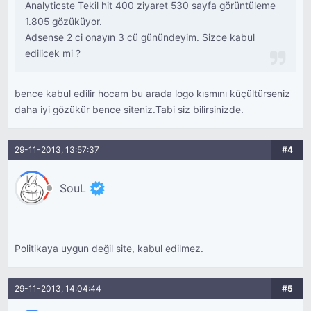
Analyticste Tekil hit 400 ziyaret 530 sayfa görüntüleme
1.805 gözüküyor.
Adsense 2 ci onayın 3 cü günündeyim. Sizce kabul
edilicek mi ?
bence kabul edilir hocam bu arada logo kısmını küçültürseniz
daha iyi gözükür bence siteniz.Tabi siz bilirsinizde.
29-11-2013, 13:57:37
#4
SouL
Politikaya uygun değil site, kabul edilmez.
29-11-2013, 14:04:44
#5