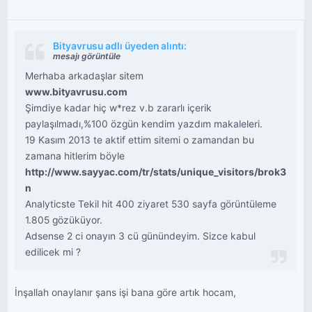
Bityavrusu adlı üyeden alıntı:
mesajı görüntüle
Merhaba arkadaşlar sitem
www.bityavrusu.com
Şimdiye kadar hiç w*rez v.b zararlı içerik
paylaşılmadı,%100 özgün kendim yazdım makaleleri.
19 Kasım 2013 te aktif ettim sitemi o zamandan bu
zamana hitlerim böyle
http://www.sayyac.com/tr/stats/unique_visitors/brok3
n
Analyticste Tekil hit 400 ziyaret 530 sayfa görüntüleme
1.805 gözüküyor.
Adsense 2 ci onayın 3 cü günündeyim. Sizce kabul
edilicek mi ?
İnşallah onaylanır şans işi bana göre artık hocam,