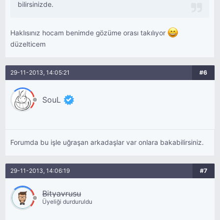
bilirsinizde.
Haklısınız hocam benimde gözüme orası takılıyor
düzelticem
29-11-2013, 14:05:21
#6
SouL
Forumda bu işle uğraşan arkadaşlar var onlara bakabilirsiniz.
29-11-2013, 14:06:19
#7
Bityavrusu
Üyeliği durduruldu