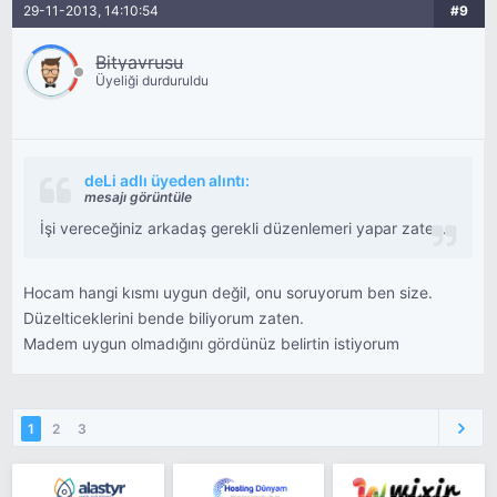
29-11-2013, 14:10:54
#9
Bityavrusu
Üyeliği durduruldu
deLi adlı üyeden alıntı:
mesajı görüntüle
İşi vereceğiniz arkadaş gerekli düzenlemeri yapar zaten.
Hocam hangi kısmı uygun değil, onu soruyorum ben size.
Düzelticeklerini bende biliyorum zaten.
Madem uygun olmadığını gördünüz belirtin istiyorum
1
2
3