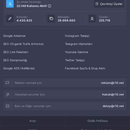
Şu anda forumda:
Çevrimiçi Üyeler
22.149 Kullanıcı Aktif
Konular:
Mesajlar:
Üyeler:
4.430.823
29.968.665
225.718
Google Adsense
İnstagram Takipçi
SEO (Organik Trafik Arttırma)
Telegram Hizmetleri
SEO Link Paketleri
Youtube İzlenme
SEO Danışmanlığı
Twitter Takipçi
Google ADS (AdWords)
Facebook Sayfa & Grup Alımı
Reklam vermek için:
reklam@r10.net
Hukuksal sorunlar için:
hukuk@r10.net
Ban ve Diğer sorunlar için:
detay@r10.net
Arşiv
Gizlilik Politikası