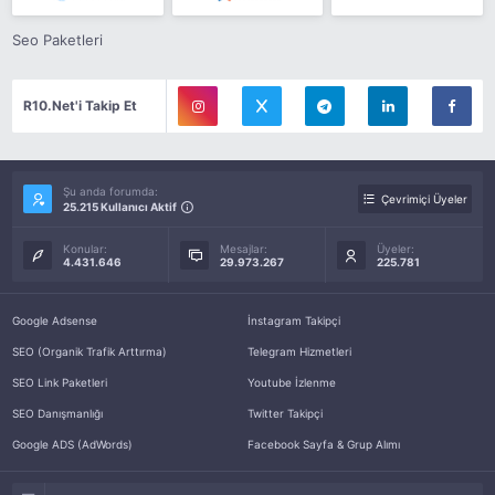
Seo Paketleri
R10.Net'i Takip Et
Şu anda forumda:
Çevrimiçi Üyeler
25.215 Kullanıcı Aktif
Konular:
Mesajlar:
Üyeler:
4.431.646
29.973.267
225.781
Google Adsense
İnstagram Takipçi
SEO (Organik Trafik Arttırma)
Telegram Hizmetleri
SEO Link Paketleri
Youtube İzlenme
SEO Danışmanlığı
Twitter Takipçi
Google ADS (AdWords)
Facebook Sayfa & Grup Alımı