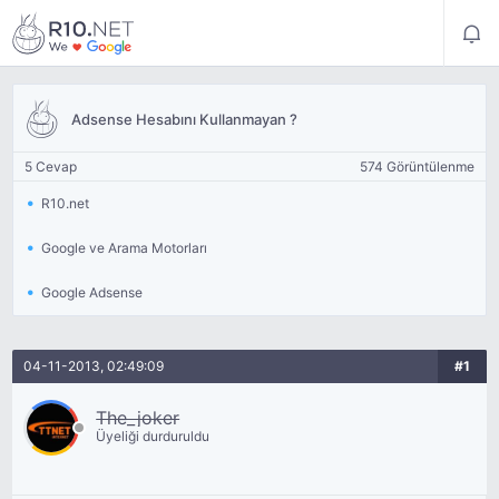
Adsense Hesabını Kullanmayan ?
5 Cevap
574 Görüntülenme
R10.net
Google ve Arama Motorları
Google Adsense
04-11-2013, 02:49:09
#1
The_joker
Üyeliği durduruldu