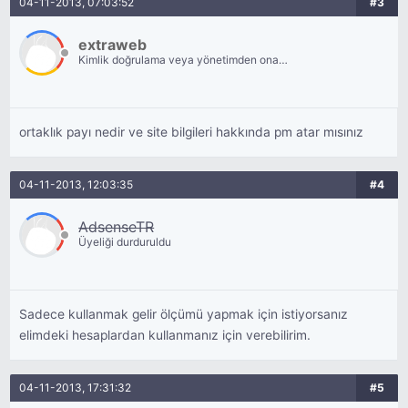
04-11-2013, 07:03:52
#3
extraweb
Kimlik doğrulama veya yönetimden onay
bekliyor.
ortaklık payı nedir ve site bilgileri hakkında pm atar mısınız
04-11-2013, 12:03:35
#4
AdsenseTR
Üyeliği durduruldu
Sadece kullanmak gelir ölçümü yapmak için istiyorsanız
elimdeki hesaplardan kullanmanız için verebilirim.
04-11-2013, 17:31:32
#5