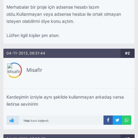
Merhabalar bir proje için adsense hesabı lazım
oldu.Kullanmayan veya adsense hesbaı ile ortak olmayan
isteyen olabilirmi diye konu açtım.
Lütfen ilgili kişiler pm atsın.
04-11-2013, 06:31:44
#2
Misafir
Kardeşimin izniyle aynı şekilde kullanmayan arkadaş varsa
iletirse sevinirim
1 kişi
bunu beğendi.