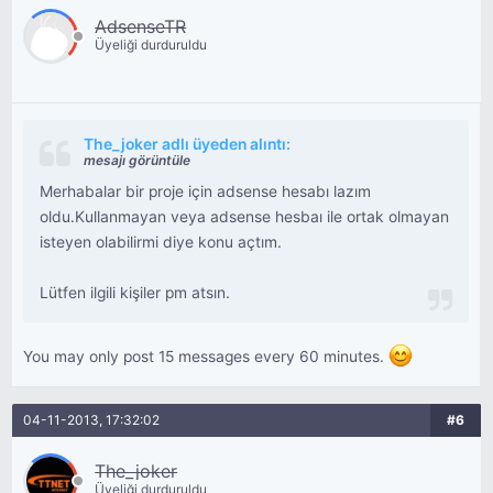
AdsenseTR
Üyeliği durduruldu
The_joker adlı üyeden alıntı:
mesajı görüntüle
Merhabalar bir proje için adsense hesabı lazım
oldu.Kullanmayan veya adsense hesbaı ile ortak olmayan
isteyen olabilirmi diye konu açtım.
Lütfen ilgili kişiler pm atsın.
You may only post 15 messages every 60 minutes.
04-11-2013, 17:32:02
#6
The_joker
Üyeliği durduruldu