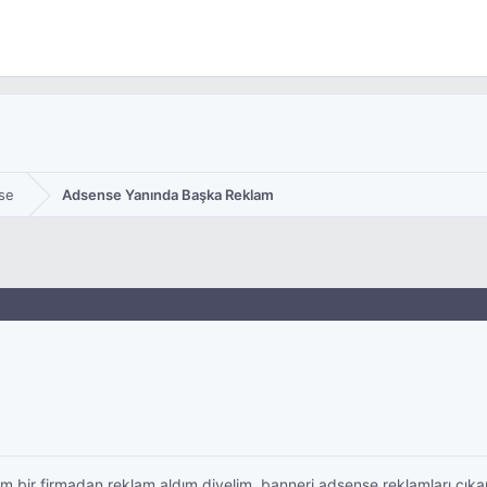
se
Adsense Yanında Başka Reklam
 bir firmadan reklam aldım diyelim, banneri adsense reklamları çıka