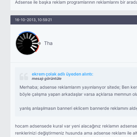
Adsense ile başka reklam programlarının reklamlarını bir arada 
16-10-2013, 10:59:21
Tha
ekrem çolak adlı üyeden alıntı:
mesajı görüntüle
Merhaba; adsense reklamlarım yayınlanıyor sitede; Ben ken
böyle çalışma yapan arkadaşlar varsa açklarsa memnun olu
yanlış anlaşılmasın banneri eklicem bannerde reklamını aldığı
hocam adsensede kural var yeni alacağınız reklamın adsense o
renklerinizi değiştirmeniz husunda ama adsense reklamı ile a