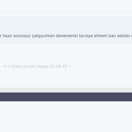
z hazır sorunsuz çalışıyorken denemenizi tavsiye etmem ban sebebi ol
5 -->-> Daha önceki mesaj 23:48:45 --