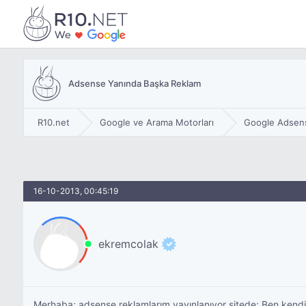
Adsense Yanında Başka Reklam
R10.net
Google ve Arama Motorları
Google Adsen
16-10-2013, 00:45:19
ekremcolak
Merhaba; adsense reklamlarım yayınlanıyor sitede; Ben kendim