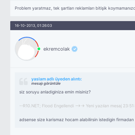
Problem yaratmaz, tek şartları reklamları bitişik koymamanızd
16-10-2013, 01:26:03
ekremcolak
yaslam adlı üyeden alıntı:
mesajı görüntüle
siz soruyu anladiginiza emin misiniz?
--R10.NET; Flood Engellendi -->-> Yeni yazılan mesaj 23:5
adsense size karismaz hocam alabilirsin istedigin firmadan