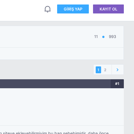
GIRIŞ YAP
KAYIT OL
11
993
●
1
2
#1
n siteye ekleyebilirmiyim bu ban sebebimidir. daha önce