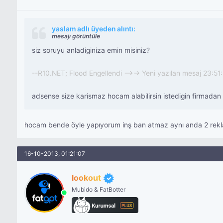
yaslam adlı üyeden alıntı:
mesajı görüntüle
siz soruyu anladiginiza emin misiniz?
--R10.NET; Flood Engellendi -->-> Yeni yazılan mesaj 23:5
adsense size karismaz hocam alabilirsin istedigin firmadan
hocam bende öyle yapıyorum inş ban atmaz aynı anda 2 rekla
16-10-2013, 01:21:07
lookout
Mubido & FatBotter