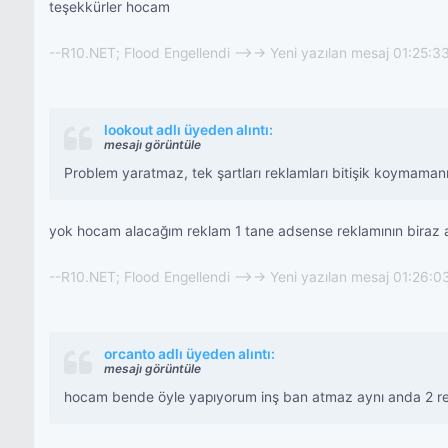
teşekkürler hocam
--R10.NET; Flood Engellendi -->-> Yeni yazılan mesaj 01:25:3
lookout adlı üyeden alıntı:
mesajı görüntüle
Problem yaratmaz, tek şartları reklamları bitişik koymamanı
yok hocam alacağım reklam 1 tane adsense reklamının biraz 
--R10.NET; Flood Engellendi -->-> Yeni yazılan mesaj 01:26:0
orcanto adlı üyeden alıntı:
mesajı görüntüle
hocam bende öyle yapıyorum inş ban atmaz aynı anda 2 rek