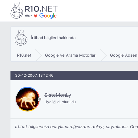
İrtibad bilgileri hakkında
R10.net
Google ve Arama Motorları
Google Adsen
30-12-2007, 13:12:46
SisteMonLy
Üyeliği durduruldu
İrtibat bilgilerinizi onaylamadığınızdan dolayı, sayfalarınız Ge