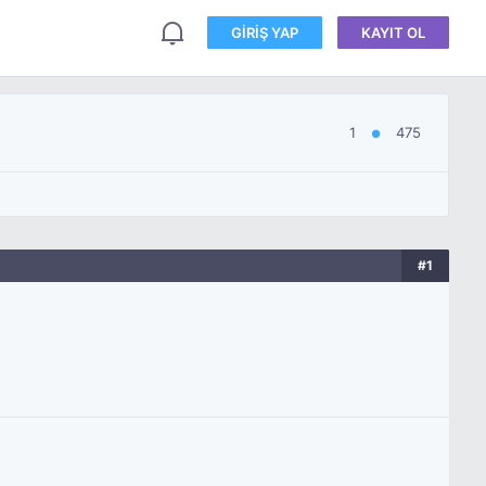
GIRIŞ YAP
KAYIT OL
1
475
●
#1