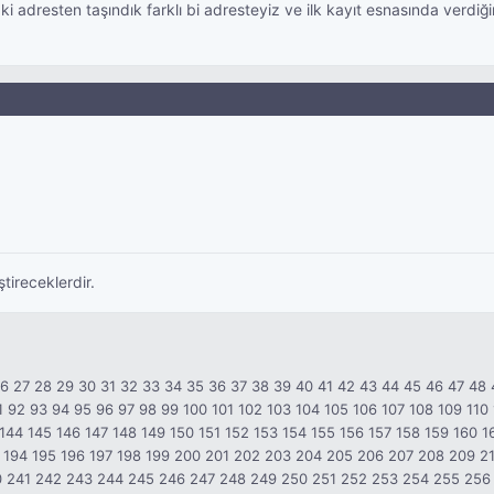
ki adresten taşındık farklı bi adresteyiz ve ilk kayıt esnasında verd
ştireceklerdir.
26
27
28
29
30
31
32
33
34
35
36
37
38
39
40
41
42
43
44
45
46
47
48
1
92
93
94
95
96
97
98
99
100
101
102
103
104
105
106
107
108
109
110
144
145
146
147
148
149
150
151
152
153
154
155
156
157
158
159
160
1
194
195
196
197
198
199
200
201
202
203
204
205
206
207
208
209
2
0
241
242
243
244
245
246
247
248
249
250
251
252
253
254
255
256