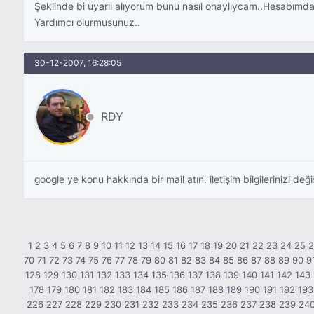
Şeklinde bi uyarıı alıyorum bunu nasıl onaylıycam..Hesabımda
Yardımcı olurmusunuz..
30-12-2007, 16:28:05
RDY
google ye konu hakkında bir mail atın. iletişim bilgilerinizi deği
1
2
3
4
5
6
7
8
9
10
11
12
13
14
15
16
17
18
19
20
21
22
23
24
25
70
71
72
73
74
75
76
77
78
79
80
81
82
83
84
85
86
87
88
89
90
9
128
129
130
131
132
133
134
135
136
137
138
139
140
141
142
143
178
179
180
181
182
183
184
185
186
187
188
189
190
191
192
193
226
227
228
229
230
231
232
233
234
235
236
237
238
239
24