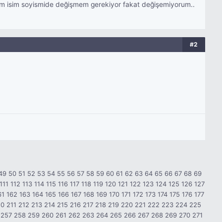
iğim isim soyismide değişmem gerekiyor fakat değişemiyorum..
#2
49
50
51
52
53
54
55
56
57
58
59
60
61
62
63
64
65
66
67
68
69
111
112
113
114
115
116
117
118
119
120
121
122
123
124
125
126
127
61
162
163
164
165
166
167
168
169
170
171
172
173
174
175
176
177
10
211
212
213
214
215
216
217
218
219
220
221
222
223
224
225
257
258
259
260
261
262
263
264
265
266
267
268
269
270
271