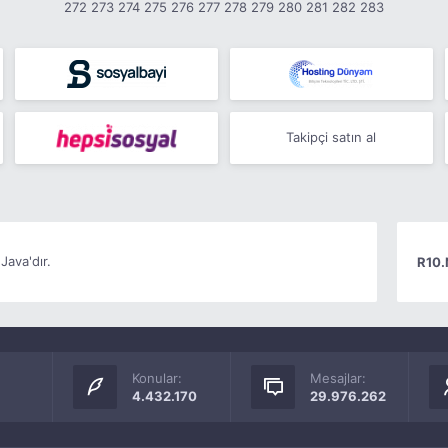
272
273
274
275
276
277
278
279
280
281
282
283
Takipçi satın al
Java'dır.
R10.
Konular:
Mesajlar:
4.432.170
29.976.262