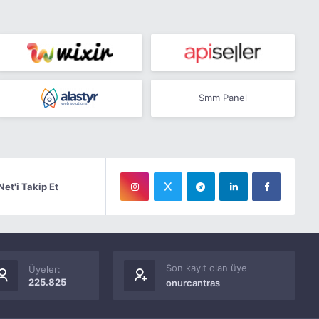
Smm Panel
Net'i Takip Et
Son kayıt olan üye
Üyeler:
225.825
onurcantras