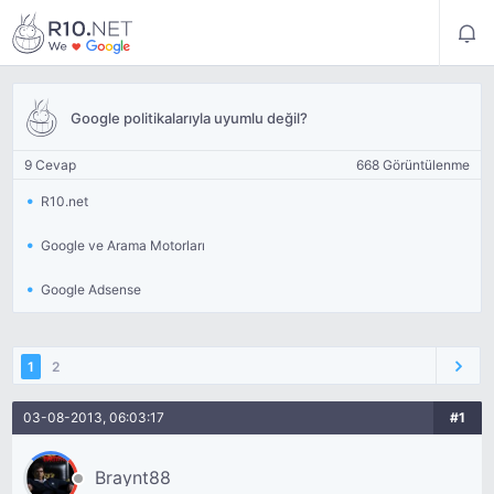
Google politikalarıyla uyumlu değil?
9 Cevap
668 Görüntülenme
R10.net
Google ve Arama Motorları
Google Adsense
1
2
03-08-2013, 06:03:17
#1
Braynt88