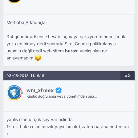
Merhaba Arkadaşlar ,
3 4 gündür adsense hesabı açmaya çalışıyorum önce içerik
yok gibi birşey dedi sonrada Site, Google politikalarıyla
uyumlu değil dedi web sitem
burası
yanlış olan ne
anlayamadım
03-08-2013, 11:16:16
#2
wm_xfreex
Kimlik doğrulama veya yönetimden onay
bekliyor.
yanlış olan birçok şey var aslında
1- telif hakkı olan müzik yayınlamak ( zaten başlıca neden bu
)