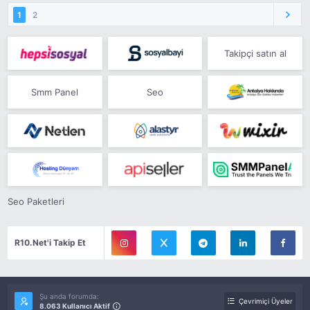
1
2
Takipçi satın al
Smm Panel
Seo
Seo Paketleri
R10.Net'i Takip Et
Şu anda forumda:
Çevrimiçi Üyeler
8.063 Kullanıcı Aktif