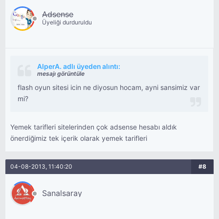
Adsense
Üyeliği durduruldu
AlperA. adlı üyeden alıntı:
mesajı görüntüle
flash oyun sitesi icin ne diyosun hocam, ayni sansimiz var
mi?
Yemek tarifleri sitelerinden çok adsense hesabı aldık
önerdiğimiz tek içerik olarak yemek tarifleri
04-08-2013, 11:40:20
#8
Sanalsaray