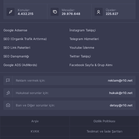
Konular:
Mesajlar:
Üyeler:
4.432.215
29.976.648
225.827
Google Adsense
İnstagram Takipçi
SEO (Organik Trafik Arttırma)
Telegram Hizmetleri
SEO Link Paketleri
Youtube İzlenme
SEO Danışmanlığı
Twitter Takipçi
Google ADS (AdWords)
Facebook Sayfa & Grup Alımı
Reklam vermek için:
reklam@r10.net
Hukuksal sorunlar için:
hukuk@r10.net
Ban ve Diğer sorunlar için:
detay@r10.net
Arşiv
Gizlilik Politikası
KVKK
Teslimat ve İade Şartları