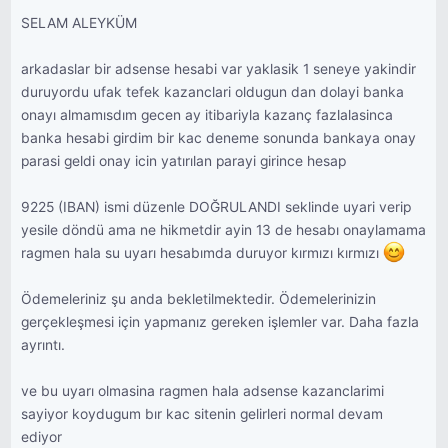
SELAM ALEYKÜM
arkadaslar bir adsense hesabi var yaklasik 1 seneye yakindir
duruyordu ufak tefek kazanclari oldugun dan dolayi banka
onayı almamısdım gecen ay itibariyla kazanç fazlalasinca
banka hesabi girdim bir kac deneme sonunda bankaya onay
parasi geldi onay icin yatırılan parayi girince hesap
9225 (IBAN) ismi düzenle DOĞRULANDI seklinde uyari verip
yesile döndü ama ne hikmetdir ayin 13 de hesabı onaylamama
ragmen hala su uyarı hesabımda duruyor kırmızı kırmızı
Ödemeleriniz şu anda bekletilmektedir. Ödemelerinizin
gerçekleşmesi için yapmanız gereken işlemler var. Daha fazla
ayrıntı.
ve bu uyarı olmasina ragmen hala adsense kazanclarimi
sayiyor koydugum bır kac sitenin gelirleri normal devam
ediyor