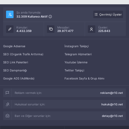
Şu anda forumda:
Çevrimiçi Üyeler
32.309 Kullanıcı Aktif
Konular:
Mesajlar:
Üyeler:
4.432.359
29.977.477
225.843
Google Adsense
İnstagram Takipçi
SEO (Organik Trafik Arttırma)
Telegram Hizmetleri
SEO Link Paketleri
Youtube İzlenme
SEO Danışmanlığı
Twitter Takipçi
Google ADS (AdWords)
Facebook Sayfa & Grup Alımı
Reklam vermek için:
reklam@r10.net
Hukuksal sorunlar için:
hukuk@r10.net
Ban ve Diğer sorunlar için:
detay@r10.net