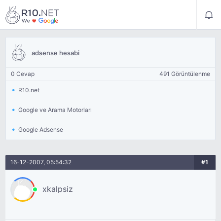
adsense hesabi
0 Cevap
491 Görüntülenme
R10.net
Google ve Arama Motorları
Google Adsense
16-12-2007, 05:54:32
#1
xkalpsiz