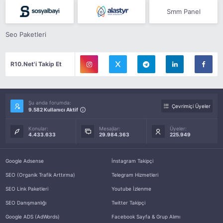
Smm Panel
Seo Paketleri
R10.Net'i Takip Et
Şu anda forumda:
Çevrimiçi Üyeler
9.582 Kullanıcı Aktif
Konular:
Mesajlar:
Üyeler:
4.433.633
29.984.363
225.949
Google Adsense
İnstagram Takipçi
SEO (Organik Trafik Arttırma)
Telegram Hizmetleri
SEO Link Paketleri
Youtube İzlenme
SEO Danışmanlığı
Twitter Takipçi
Google ADS (AdWords)
Facebook Sayfa & Grup Alımı