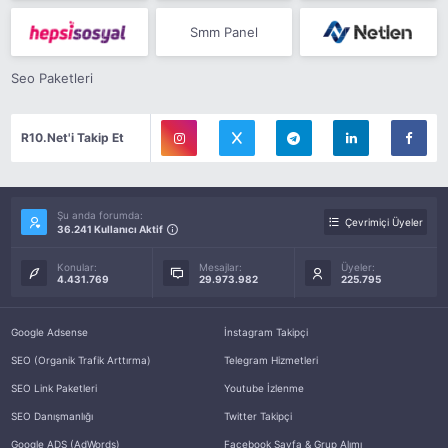
Smm Panel
Seo Paketleri
R10.Net'i Takip Et
Şu anda forumda:
Çevrimiçi Üyeler
36.241 Kullanıcı Aktif
Konular:
Mesajlar:
Üyeler:
4.431.769
29.973.982
225.795
Google Adsense
İnstagram Takipçi
SEO (Organik Trafik Arttırma)
Telegram Hizmetleri
SEO Link Paketleri
Youtube İzlenme
SEO Danışmanlığı
Twitter Takipçi
Google ADS (AdWords)
Facebook Sayfa & Grup Alımı