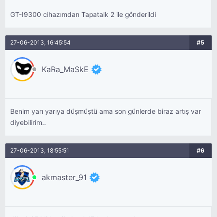
GT-I9300 cihazımdan Tapatalk 2 ile gönderildi
27-06-2013, 16:45:54
#5
KaRa_MaSkE
Benim yarı yarıya düşmüştü ama son günlerde biraz artış var
diyebilirim..
27-06-2013, 18:55:51
#6
akmaster_91