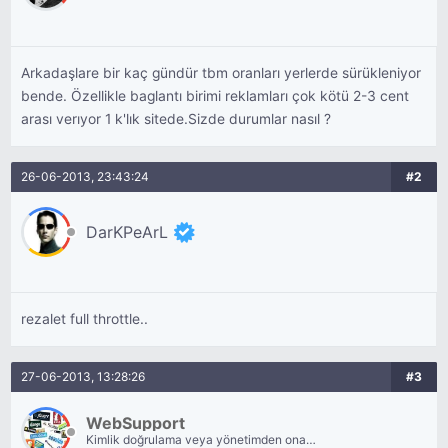
Arkadaşlare bir kaç gündür tbm oranları yerlerde sürükleniyor
bende. Özellikle baglantı birimi reklamları çok kötü 2-3 cent
arası verıyor 1 k'lık sitede.Sizde durumlar nasıl ?
26-06-2013, 23:43:24
#2
DarKPeArL
rezalet full throttle..
27-06-2013, 13:28:26
#3
WebSupport
Kimlik doğrulama veya yönetimden onay