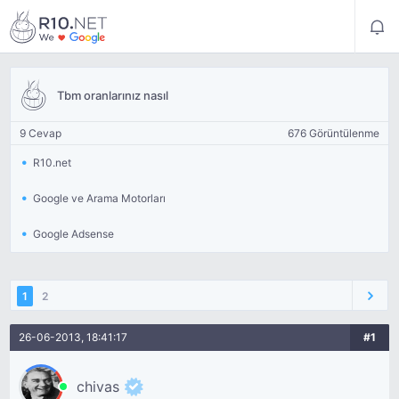
Tbm oranlarınız nasıl
9 Cevap
676 Görüntülenme
R10.net
Google ve Arama Motorları
Google Adsense
1
2
26-06-2013, 18:41:17
#1
chivas