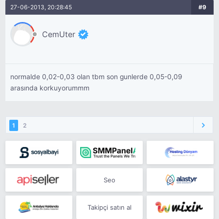
27-06-2013, 20:28:45
#9
CemUter
normalde 0,02-0,03 olan tbm son gunlerde 0,05-0,09
arasında korkuyorummm
1
2
Seo
Takipçi satın al