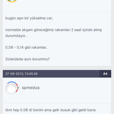
bekliyor.
bugün aşırı bir yükselme var;
normalde akşam göreceğimiz rakamları 2 saat içinde almış
durumdayız..
0,08 - 0,14 gibi rakamlar..
Sizlerdede aynı durummu?
27-06-2013, 13:45:36
#4
spmedya
tbm hep 0.08 di benim ama gelir dusuk gibi geldi bana