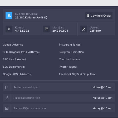
Şu anda forumda:
Çevrimiçi Üyeler
26.382 Kullanıcı Aktif
Konular:
Mesajlar:
Üyeler:
4.432.992
29.980.824
225.880
Google Adsense
İnstagram Takipçi
SEO (Organik Trafik Arttırma)
Telegram Hizmetleri
SEO Link Paketleri
Youtube İzlenme
SEO Danışmanlığı
Twitter Takipçi
Google ADS (AdWords)
Facebook Sayfa & Grup Alımı
Reklam vermek için:
reklam@r10.net
Hukuksal sorunlar için:
hukuk@r10.net
Ban ve Diğer sorunlar için:
detay@r10.net