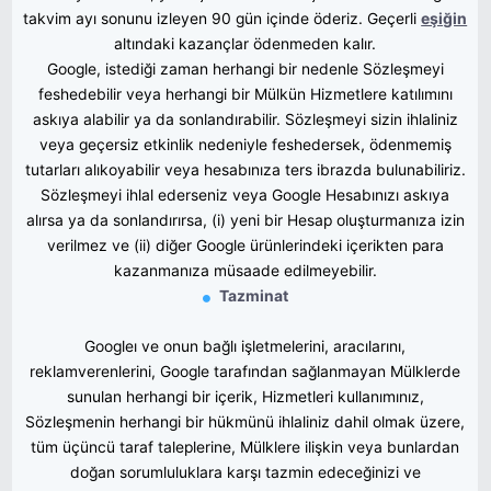
takvim ayı sonunu izleyen 90 gün içinde öderiz. Geçerli
eşiğin
altındaki kazançlar ödenmeden kalır.
Google, istediği zaman herhangi bir nedenle Sözleşmeyi
feshedebilir veya herhangi bir Mülkün Hizmetlere katılımını
askıya alabilir ya da sonlandırabilir. Sözleşmeyi sizin ihlaliniz
veya geçersiz etkinlik nedeniyle feshedersek, ödenmemiş
tutarları alıkoyabilir veya hesabınıza ters ibrazda bulunabiliriz
.
Sözleşmeyi ihlal ederseniz veya Google Hesabınızı askıya
alırsa ya da sonlandırırsa,
(i) yeni bir Hesap oluşturmanıza izin
verilmez ve (ii) diğer Google ürünlerindeki içerikten para
kazanmanıza müsaade edilmeyebilir.
Tazminat
Googleı ve onun bağlı işletmelerini, aracılarını,
reklamverenlerini, Google tarafından sağlanmayan Mülklerde
sunulan herhangi bir içerik, Hizmetleri kullanımınız,
Sözleşmenin herhangi bir hükmünü ihlaliniz dahil olmak üzere,
tüm üçüncü taraf taleplerine, Mülklere ilişkin veya bunlardan
doğan sorumluluklara karşı tazmin edeceğinizi ve