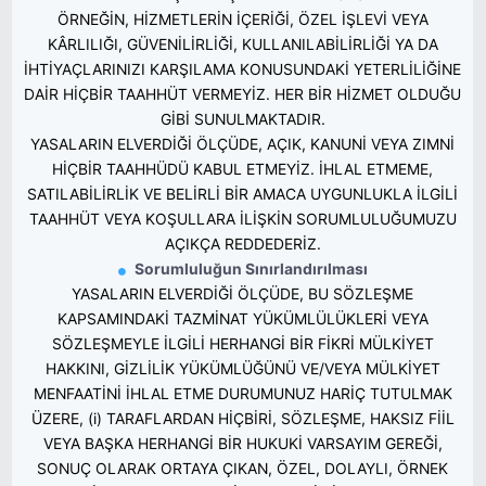
ÖRNEĞİN, HİZMETLERİN İÇERİĞİ, ÖZEL İŞLEVİ VEYA
KÂRLILIĞI, GÜVENİLİRLİĞİ, KULLANILABİLİRLİĞİ YA DA
İHTİYAÇLARINIZI KARŞILAMA KONUSUNDAKİ YETERLİLİĞİNE
DAİR HİÇBİR TAAHHÜT VERMEYİZ. HER BİR HİZMET OLDUĞU
GİBİ SUNULMAKTADIR.
YASALARIN ELVERDİĞİ ÖLÇÜDE, AÇIK, KANUNİ VEYA ZIMNİ
HİÇBİR TAAHHÜDÜ KABUL ETMEYİZ. İHLAL ETMEME,
SATILABİLİRLİK VE BELİRLİ BİR AMACA UYGUNLUKLA İLGİLİ
TAAHHÜT VEYA KOŞULLARA İLİŞKİN SORUMLULUĞUMUZU
AÇIKÇA REDDEDERİZ.
Sorumluluğun Sınırlandırılması
YASALARIN ELVERDİĞİ ÖLÇÜDE, BU SÖZLEŞME
KAPSAMINDAKİ TAZMİNAT YÜKÜMLÜLÜKLERİ VEYA
SÖZLEŞMEYLE İLGİLİ HERHANGİ BİR FİKRİ MÜLKİYET
HAKKINI, GİZLİLİK YÜKÜMLÜĞÜNÜ VE/VEYA MÜLKİYET
MENFAATİNİ İHLAL ETME DURUMUNUZ HARİÇ TUTULMAK
ÜZERE, (i) TARAFLARDAN HİÇBİRİ, SÖZLEŞME, HAKSIZ FİİL
VEYA BAŞKA HERHANGİ BİR HUKUKİ VARSAYIM GEREĞİ,
SONUÇ OLARAK ORTAYA ÇIKAN, ÖZEL, DOLAYLI, ÖRNEK