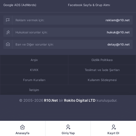
Google ADS (AdWords)
Facebook Sayfa & Grup Alımı
Reklam vermek için:
reklam@r10.net
Hukuksal sorunlar için:
hukuk@r10.net
Ban ve Diğer sorunlar için:
detay@r10.net
Arşiv
Gizlilik Politikası
KVKK
Teslimat ve İade Şartları
Forum Kuralları
Kullanım Sözleşmesi
İletişim
© 2005-2026
R10.Net
bir
Rokito Digital LTD
kuruluşudur.
Anasayfa
Giriş Yap
Kayıt Ol