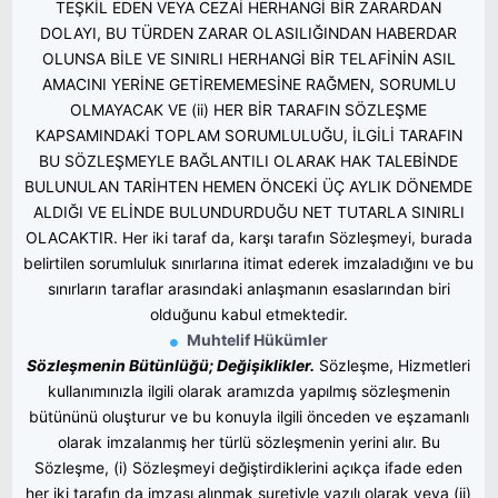
TEŞKİL EDEN VEYA CEZAİ HERHANGİ BİR ZARARDAN
DOLAYI, BU TÜRDEN ZARAR OLASILIĞINDAN HABERDAR
OLUNSA BİLE VE SINIRLI HERHANGİ BİR TELAFİNİN ASIL
AMACINI YERİNE GETİREMEMESİNE RAĞMEN, SORUMLU
OLMAYACAK VE (ii) HER BİR TARAFIN SÖZLEŞME
KAPSAMINDAKİ TOPLAM SORUMLULUĞU, İLGİLİ TARAFIN
BU SÖZLEŞMEYLE BAĞLANTILI OLARAK HAK TALEBİNDE
BULUNULAN TARİHTEN HEMEN ÖNCEKİ ÜÇ AYLIK DÖNEMDE
ALDIĞI VE ELİNDE BULUNDURDUĞU NET TUTARLA SINIRLI
OLACAKTIR. Her iki taraf da, karşı tarafın Sözleşmeyi, burada
belirtilen sorumluluk sınırlarına itimat ederek imzaladığını ve bu
sınırların taraflar arasındaki anlaşmanın esaslarından biri
olduğunu kabul etmektedir.
Muhtelif Hükümler
Sözleşmenin Bütünlüğü; Değişiklikler.
Sözleşme, Hizmetleri
kullanımınızla ilgili olarak aramızda yapılmış sözleşmenin
bütününü oluşturur ve bu konuyla ilgili önceden ve eşzamanlı
olarak imzalanmış her türlü sözleşmenin yerini alır. Bu
Sözleşme, (i) Sözleşmeyi değiştirdiklerini açıkça ifade eden
her iki tarafın da imzası alınmak suretiyle yazılı olarak veya (ii)