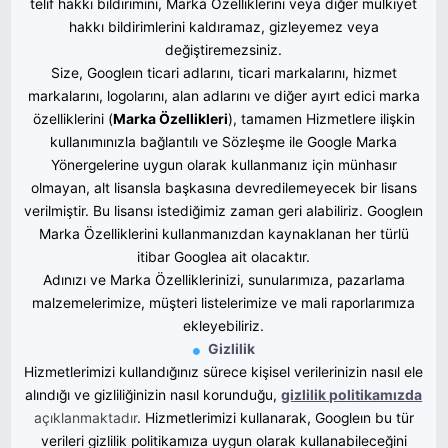
telif hakkı bildirimini, Marka Özelliklerini veya diğer mülkiyet
hakkı bildirimlerini kaldıramaz, gizleyemez veya
değiştiremezsiniz
.
Size, Googleın ticari adlarını, ticari markalarını, hizmet
markalarını, logolarını, alan adlarını ve diğer ayırt edici marka
özelliklerini (
Marka Özellikleri
), tamamen Hizmetlere ilişkin
kullanımınızla bağlantılı ve Sözleşme ile Google Marka
Yönergelerine uygun olarak kullanmanız için münhasır
olmayan, alt lisansla başkasına devredilemeyecek bir lisans
verilmiştir. Bu lisansı istediğimiz zaman geri alabiliriz. Googleın
Marka Özelliklerini kullanmanızdan kaynaklanan her türlü
itibar Googlea ait olacaktır.
Adınızı ve Marka Özelliklerinizi, sunularımıza, pazarlama
malzemelerimize, müşteri listelerimize ve mali raporlarımıza
ekleyebiliriz.
Gizlilik
Hizmetlerimizi kullandığınız sürece kişisel verilerinizin nasıl ele
alındığı ve gizliliğinizin nasıl korunduğu,
gizlilik politikamızda
açıklanmaktadır
. Hizmetlerimizi kullanarak, Googleın bu tür
verileri gizlilik politikamıza uygun olarak kullanabileceğini