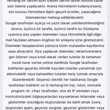
herhangi bir takvim ayını izleyen takvim ayının sonuna kadar
size ödeme yapılacaktır. Arama Hizmetlerini kullanıyorsanız,
söz konusu Hizmetlere ilişkin geçerli ücretler, yapacağımız
ödemelerden mahsup edilebilecektir.
Google tarafından açıkça ve yazılı olarak yetkilendirilmediğiniz
sürece, üçüncü bir tarafla, üçüncü tarafın bu Sözleşme
uyarınca size yapılan ödemeleri veya Hizmetlerle ilgili diğer
mali faydaları almasını öngören bir anlaşma içine giremezsiniz.
Ödemeler hesaplanırken yalnızca bizim muhasebe kayıtlarımız
esas alınacaktır. Size yapılacak ödemeler, reklamverenlere
geri ödenen veya kredi olarak verilen tutarlar ile tamamen
kendi karar verme yetkisi dahilinde Google tarafından
belirlenen geçersiz etkinlik kaynaklı tutarları yansıtmak için
alıkonulabilir veya bahsedilen tutarları hariç tutmak amacıyla
düzenlenebilir. Geçersiz etkinlik her halükarda Google
tarafından belirlenir ve (i) herhangi bir kişi, robot, otomatik
program vb. cihaz tarafından, size ait IP adresleri veya
kontrolünüzdeki bilgisayarlardan kaynaklanan tıklamalar veya
gösterimler aracılığıyla oluşturulanlar da dahil olmak üzere,
oluşturulan spam, geçersiz sorgular, geçersiz gösterimler veya