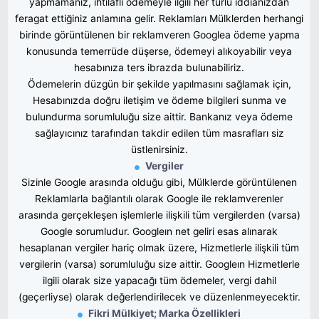
yapmamanız, ihtilaflı ödemeyle ilgili her türlü iddianızdan
feragat ettiğiniz anlamına gelir. Reklamları Mülklerden herhangi
birinde görüntülenen bir reklamveren Googlea ödeme yapma
konusunda temerrüde düşerse, ödemeyi alıkoyabilir veya
hesabınıza ters ibrazda bulunabiliriz.
Ödemelerin düzgün bir şekilde yapılmasını sağlamak için,
Hesabınızda doğru iletişim ve ödeme bilgileri sunma ve
bulundurma sorumluluğu size aittir. Bankanız veya ödeme
sağlayıcınız tarafından takdir edilen tüm masrafları siz
üstlenirsiniz.
Vergiler
Sizinle Google arasında olduğu gibi, Mülklerde görüntülenen
Reklamlarla bağlantılı olarak Google ile reklamverenler
arasında gerçekleşen işlemlerle ilişkili tüm vergilerden (varsa)
Google sorumludur. Googleın net geliri esas alınarak
hesaplanan vergiler hariç olmak üzere, Hizmetlerle ilişkili tüm
vergilerin (varsa) sorumluluğu size aittir. Googleın Hizmetlerle
ilgili olarak size yapacağı tüm ödemeler, vergi dahil
(geçerliyse) olarak değerlendirilecek ve düzenlenmeyecektir.
Fikri Mülkiyet; Marka Özellikleri