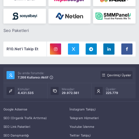
Seo Paketleri
R10.Net'i Takip Et
Şu anda forumda:
Çevrimiçi Üyeler
7.266 Kullanıcı Aktif
Konular:
Mesajlar:
Üyeler:
4.431.535
29.972.561
225.779
Google Adsense
İnstagram Takipçi
SEO (Organik Trafik Arttırma)
Telegram Hizmetleri
SEO Link Paketleri
Youtube İzlenme
SEO Danışmanlığı
Twitter Takipçi