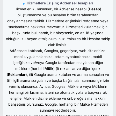
Hizmetlere Erişim; AdSense Hesapları
Hizmetleri kullanımınız, bir AdSense hesabı (
Hesap
)
oluşturmanıza ve bu hesabın bizim tarafımızdan
onaylanmasına tabidir. Hizmetlere erişiminizi reddetme veya
sınırlandırma hakkımız mevcuttur. Hizmetleri kullanmak için
başvuruda bulunarak, bir bireyseniz, en az 18 yaşında
olduğunuzu beyan etmiş olursunuz. Yalnızca bir Hesaba sahip
olabilirsiniz
.
AdSensee katılarak, Googlea, geçerliyse, web sitelerinize,
mobil uygulamalarınıza, ortam oynatıcılarınıza, mobil
içeriğinize ve/veya Google tarafından onaylanan diğer
mülklere (her biri 
Mülk
) (i) reklamlar ve diğer içerik
(
Reklamlar
), (ii) Google arama kutuları ve arama sonuçları ve
(iii) ilgili arama sorguları ve başka bağlantılar sunması için izin
vermiş olursunuz. Ayrıca, Googlea, Mülklere veya Mülklerin
herhangi bir kısmına, istenirse otomatik yollara başvurarak
erişme, Mülkleri dizine ekleme ve önbelleğe alma hakkını
bahşetmiş olursunuz
. Google, herhangi bir Mülke Hizmetleri
sunmayı reddedebilir.