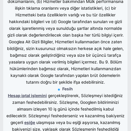
dokümanlarını, (b) Hizmetler bakımından Mülk performansına
ilişkin tıklama oranlarını veya diğer istatistikleri, (c) bir
Hizmetteki beta özelliklerin varlığı ve bu tür özellikler
hakkındaki bilgileri ve (d) Google tarafından sunulan ve gizli
olarak işaretlenmiş veya sunulduğu şartlar altında normalde
gizli olarak değerlendirilecek olan başka her türlü bilgiyi içerir.
Googlea Ait Gizli Bilgiler, Hizmetleri kullanmadan önce zaten
bildiğiniz, sizin kusurunuz olmaksızın herkese açık hale gelen,
bağımsız olarak geliştirdiğiniz veya size bir üçüncü tarafça
yasalara uygun olarak verilmiş bilgileri içermez. Bu 9. Bölüm
hükümlerinden bağımsız olarak, Hizmetleri kullanmanızdan
kaynaklı olarak Google tarafından yapılan brüt ödemelerin
tutarını doğru bir şekilde ifşa edebilirsiniz.
Fesih
Hesap iptal işlemini
gerçekleştirerek, Sözleşmeyi istediğiniz
zaman feshedebilirsiniz. Sözleşme, Googleın bildiriminizi
almasını izleyen 10 iş günü içinde feshedilmiş kabul
edilecektir. Sözleşmeyi feshederseniz ve kazanılmış bakiyeniz
geçerli
eşiğe
ulaşmışsa veya bu eşiği aşıyorsa, kazanılmış
bakiyenizi size, yaklaşık olarak Sözleşmenin feshedildiği