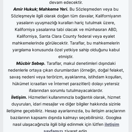
devam edecektir.
Amir Hukuk; Mahkeme Yeri.
Bu Sözleşmeden veya bu
Sözleşmeyle ilgili olarak doğan tüm davalar, Kaliforniyanın
yasaların uyuşmazlığı kuralları hariç tutulmak üzere,
Kaliforniya yasalarına tabi olacak ve münhasıran ABD,
Kaliforniya, Santa Clara County federal veya eyalet
mahkemelerinde görülecektir. Taraflar, bu mahkemelerin
yargılama konusunda özel yetkiye sahip olduğunu kabul
etmiştir.
Mücbir Sebep.
Taraflar, makul denetimleri dışındaki
nedenlerle ortaya çıkan durumlardan (örneğin, doğal felaket,
savaş nedeni veya terörizm, ayaklanma, istihdam koşulları,
hükümet icraatları ve İnternet parazitleri) dolayı yetersiz
ifalarından sorumlu tutulmayacaklardır
.
İletişim.
Hizmetleri kullanımınızla bağlantılı olarak, hizmet
duyuruları, idari mesajlar ve diğer bilgiler hakkında sizinle
iletişime geçebiliriz. Hesap ayarlarınızda, bu iletişim araçlarının
bazılarının kapsamı dışında kalmayı seçebilirsiniz. Googlea
nasıl ulaşacağınızla ilgili bilgi edinmek için lütfen
iletişim
sayfamızı
ziyaret edin.