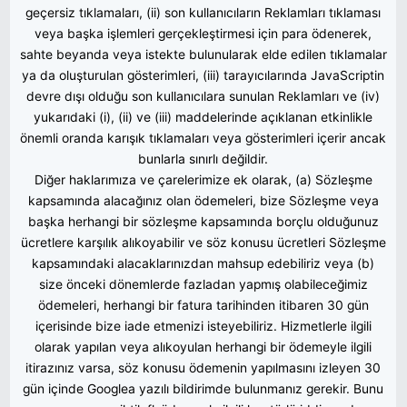
geçersiz tıklamaları, (ii) son kullanıcıların Reklamları tıklaması
veya başka işlemleri gerçekleştirmesi için para ödenerek,
sahte beyanda veya istekte bulunularak elde edilen tıklamalar
ya da oluşturulan gösterimleri, (iii) tarayıcılarında JavaScriptin
devre dışı olduğu son kullanıcılara sunulan Reklamları ve (iv)
yukarıdaki (i), (ii) ve (iii) maddelerinde açıklanan etkinlikle
önemli oranda karışık tıklamaları veya gösterimleri içerir ancak
bunlarla sınırlı değildir.
Diğer haklarımıza ve çarelerimize ek olarak, (a) Sözleşme
kapsamında alacağınız olan ödemeleri, bize Sözleşme veya
başka herhangi bir sözleşme kapsamında borçlu olduğunuz
ücretlere karşılık alıkoyabilir ve söz konusu ücretleri Sözleşme
kapsamındaki alacaklarınızdan mahsup edebiliriz veya (b)
size önceki dönemlerde fazladan yapmış olabileceğimiz
ödemeleri, herhangi bir fatura tarihinden itibaren 30 gün
içerisinde bize iade etmenizi isteyebiliriz. Hizmetlerle ilgili
olarak yapılan veya alıkoyulan herhangi bir ödemeyle ilgili
itirazınız varsa, söz konusu ödemenin yapılmasını izleyen 30
gün içinde Googlea yazılı bildirimde bulunmanız gerekir. Bunu