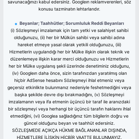
savunacağınızı kabul edersiniz. Googleın reklamverenleri, söz
konusu tazminatın lehtarlarıdır.
Beyanlar; Taahhütler; Sorumluluk Reddi Beyanları
(i) Sözleşmeyi imzalamak için tam yetki ve salahiyet sahibi
olduğunuzu, (ii) her bir Mülkün sahibi veya sahibi adına
hareket etmeye yasal olarak yetkili olduğunuzu, (iii)
Hizmetlerin uygulandığı her bir Mülke ilişkin olarak teknik ve
düzenlemeye ilişkin karar merci olduğunuzu ve Hizmetlerin
her bir Mülke uygulanış şekli üzerinde denetiminiz olduğunu,
(iv) Googleın daha önce, sizin tarafınızdan yaratılmış olan
hiçbir AdSense hesabını Sözleşmeyi ihlal etmeniz veya
geçersiz etkinlikte bulunmanız nedeniyle feshetmediğini veya
başka şekilde devre dışı bırakmadığını, (v) Sözleşmeyi
imzalamanın veya ifa etmenin üçüncü bir taraf ile aranızdaki
bir sözleşmeyi veya herhangi bir üçüncü tarafın haklarını ihlal
etmediğini, (vi) Googlea sağladığınız tüm bilgilerin doğru ve
güncel olduğunu beyan ve taahhüt edersiniz.
SÖZLEŞMEDE AÇIKÇA HÜKME BAĞLANANLAR DIŞINDA,
HİZMETLERE İLİŞKİN HİÇBİR VAATTE BULUNMAYIZ.