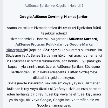
AdSense Şartlar ve Koşulları Nelerdir?
Google AdSense Çevrimiçi Hizmet Şartları
Arama ve reklam hizmetlerimize (
Hizmetler
) ilginizden ötürü
teşekkür ederiz!
Hizmetlerimizi kullanarak, bu şartları (
AdSense Şartları
),
AdSense Program Politikaları
ve
Google Marka
Yönergeleri
ni (topluca, 
Sözleşme
) kabul etmiş olursunuz. Bu
Sözleşme ile AdSense Şartlarının hükümleri arasında herhangi
bir uyuşmazlık olması durumunda, söz konusu uyuşmazlığın
kapsamıyla sınırlı olmak üzere, AdSense Şartları, Sözleşme
şartlarından üstün kabul edilecektir. Lütfen Sözleşmeyi
dikkatli bir şekilde okuyun.
Sözleşmede kullanıldığı şekliyle siz veya yayıncı, Hizmetleri
kullanan birey veya tüzel kişi (ve/veya sizin adınıza hareket
eden herhangi bir birey, tüzel kişi veya halef tüzel kişi, aracı
ya da ağ), biz veya Google, Google Inc. ve taraflar, siz ve
Google anlamına gelir.