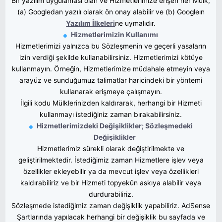
Bir yazılım uygulaması olan ve Hizmetlerimize erişen her Mülk,
(a) Googledan yazılı olarak ön onay alabilir ve (b) Googleın
Yazılım İlkeleri
ne uymalıdır.
Hizmetlerimizin Kullanımı
Hizmetlerimizi yalnızca bu Sözleşmenin ve geçerli yasaların
izin verdiği şekilde kullanabilirsiniz. Hizmetlerimizi kötüye
kullanmayın. Örneğin, Hizmetlerimize müdahale etmeyin veya
arayüz ve sunduğumuz talimatlar haricindeki bir yöntemi
kullanarak erişmeye çalışmayın.
İlgili kodu Mülklerinizden kaldırarak, herhangi bir Hizmeti
kullanmayı istediğiniz zaman bırakabilirsiniz.
Hizmetlerimizdeki Değişiklikler; Sözleşmedeki
Değişiklikler
Hizmetlerimiz sürekli olarak değiştirilmekte ve
geliştirilmektedir. İstediğimiz zaman Hizmetlere işlev veya
özellikler ekleyebilir ya da mevcut işlev veya özellikleri
kaldırabiliriz ve bir Hizmeti topyekûn askıya alabilir veya
durdurabiliriz.
Sözleşmede istediğimiz zaman değişiklik yapabiliriz. AdSense
Şartlarında yapılacak herhangi bir değişiklik bu sayfada ve