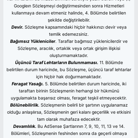
Googleın Sözleşmeyi değiştirmesinden sonra Hizmetleri
kullanmaya devam etmeniz halinde, 4. Bölümde belirtilen
şekilde değiştirilebilir.
Devir.
Sözleşme kapsamındaki hiçbir hakkınızı devir veya
temlik edemezsiniz.
Bağımsız Yükleniciler
.
Taraflar bağımsız yüklenicilerdir ve
Sözleşme, aracılık, ortaklık veya ortak girişim ilişkisi
oluşturmamaktadır.
Üçüncü Taraf Lehtarların Bulunmaması.
11. Bölümde
belirtilen durum haricinde, bu Sözleşme, üçüncü taraf lehtarlar
için hiçbir hak doğurmamaktadır.
Feragat Yasağı.
5. Bölümde belirtilen durum haricinde, iki
taraftan birinin Sözleşmenin herhangi bir hükmünü
uygulamakta başarısız olması, feragat teşkil etmeyecektir.
Bölünebilirlik.
Sözleşmenin belirli bir şartının uygulanamaz
olduğu anlaşılırsa, Sözleşmenin geri kalanı geçerlilik ve etkisini
tam olarak muhafaza edecektir.
Devamlılık.
Bu AdSense Şartlarının 7, 9, 10, 11, 13 ve 14.
Bölümleri, Sözleşmenin feshinden sonra da geçerli olmaya