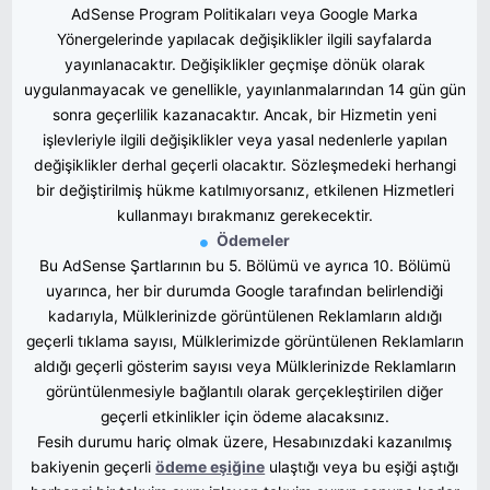
AdSense Program Politikaları veya Google Marka
Yönergelerinde yapılacak değişiklikler ilgili sayfalarda
yayınlanacaktır. Değişiklikler geçmişe dönük olarak
uygulanmayacak ve genellikle, yayınlanmalarından 14 gün gün
sonra geçerlilik kazanacaktır. Ancak, bir Hizmetin yeni
işlevleriyle ilgili değişiklikler veya yasal nedenlerle yapılan
değişiklikler derhal geçerli olacaktır. Sözleşmedeki herhangi
bir değiştirilmiş hükme katılmıyorsanız, etkilenen Hizmetleri
kullanmayı bırakmanız gerekecektir.
Ödemeler
Bu AdSense Şartlarının bu 5. Bölümü ve ayrıca 10. Bölümü
uyarınca, her bir durumda Google tarafından belirlendiği
kadarıyla, Mülklerinizde görüntülenen Reklamların aldığı
geçerli tıklama sayısı, Mülklerimizde görüntülenen Reklamların
aldığı geçerli gösterim sayısı veya Mülklerinizde Reklamların
görüntülenmesiyle bağlantılı olarak gerçekleştirilen diğer
geçerli etkinlikler için ödeme alacaksınız.
Fesih durumu hariç olmak üzere, Hesabınızdaki kazanılmış
bakiyenin geçerli
ödeme eşiğine
ulaştığı veya bu eşiği aştığı