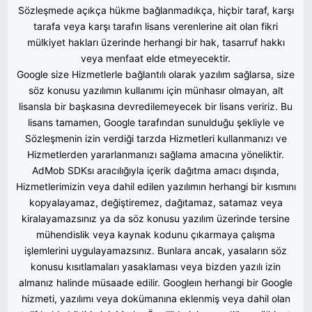
Sözleşmede açıkça hükme bağlanmadıkça, hiçbir taraf, karşı
tarafa veya karşı tarafın lisans verenlerine ait olan fikri
mülkiyet hakları üzerinde herhangi bir hak, tasarruf hakkı
veya menfaat elde etmeyecektir.
Google size Hizmetlerle bağlantılı olarak yazılım sağlarsa, size
söz konusu yazılımın kullanımı için münhasır olmayan, alt
lisansla bir başkasına devredilemeyecek bir lisans veririz. Bu
lisans tamamen, Google tarafından sunulduğu şekliyle ve
Sözleşmenin izin verdiği tarzda Hizmetleri kullanmanızı ve
Hizmetlerden yararlanmanızı sağlama amacına yöneliktir.
AdMob SDKsı aracılığıyla içerik dağıtma amacı dışında,
Hizmetlerimizin veya dahil edilen yazılımın herhangi bir kısmını
kopyalayamaz, değiştiremez, dağıtamaz, satamaz veya
kiralayamazsınız ya da söz konusu yazılım üzerinde tersine
mühendislik veya kaynak kodunu çıkarmaya çalışma
işlemlerini uygulayamazsınız. Bunlara ancak, yasaların söz
konusu kısıtlamaları yasaklaması veya bizden yazılı izin
almanız halinde müsaade edilir. Googleın herhangi bir Google
hizmeti, yazılımı veya dokümanına eklenmiş veya dahil olan