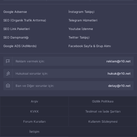
Google Adsense
İnstagram Takipçi
SEO (Organik Trafik Arttırma)
Telegram Hizmetleri
SEO Link Paketleri
Youtube İzlenme
SEO Danışmanlığı
Twitter Takipçi
Google ADS (AdWords)
Facebook Sayfa & Grup Alımı
Reklam vermek için:
reklam@r10.net
Hukuksal sorunlar için:
hukuk@r10.net
Ban ve Diğer sorunlar için:
detay@r10.net
Arşiv
Gizlilik Politikası
KVKK
Teslimat ve İade Şartları
Forum Kuralları
Kullanım Sözleşmesi
İletişim