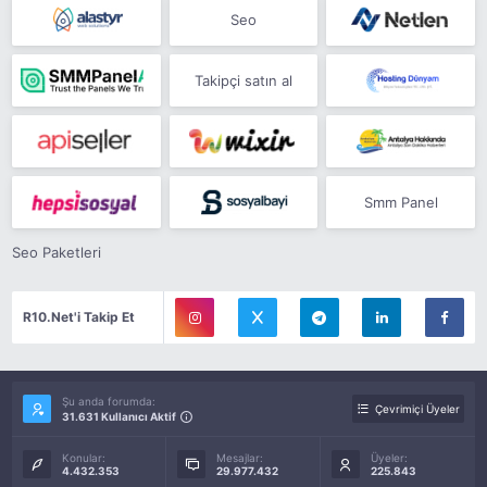
Seo
Takipçi satın al
Smm Panel
Seo Paketleri
R10.Net'i Takip Et
Şu anda forumda:
Çevrimiçi Üyeler
31.631 Kullanıcı Aktif
Konular:
Mesajlar:
Üyeler:
4.432.353
29.977.432
225.843