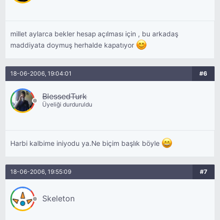
millet aylarca bekler hesap açılması için , bu arkadaş
maddiyata doymuş herhalde kapatıyor
18-06-2006, 19:04:01
#6
BlessedTurk
Üyeliği durduruldu
Harbi kalbime iniyodu ya.Ne biçim başlık böyle
18-06-2006, 19:55:09
#7
Skeleton