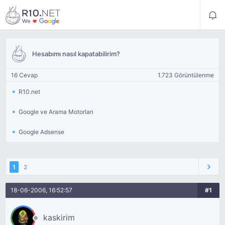
Hesabımı nasıl kapatabilirim?
16 Cevap
1.723 Görüntülenme
R10.net
Google ve Arama Motorları
Google Adsense
1
2
18-06-2006, 16:52:57
#1
kaskirim