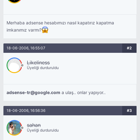
Merhaba adsense hesabımızı nasıl kapatırız kapatma
imkanımız varmı?
18-06-2006, 16:55:07
#2
Likeliness
Üyeliği durduruldu
adsense-tr@google.com
a ulaş.. onlar yapıyor..
18-06-2006, 16:56:36
#3
sahan
Üyeliği durduruldu