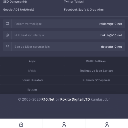
SEO Danışmanlığı
Twitter Takipçi
Google ADS (AdWords)
Facebook Sayfa & Grup Alımı
Reklam vermek için:
reklam@r10.net
Hukuksal sorunlar için:
hukuk@r10.net
Ban ve Diğer sorunlar için:
detay@r10.net
Arşiv
Gizlilik Politikası
KVKK
Teslimat ve İade Şartları
Forum Kuralları
Kullanım Sözleşmesi
İletişim
© 2005-2026
R10.Net
bir
Rokito Digital LTD
kuruluşudur.