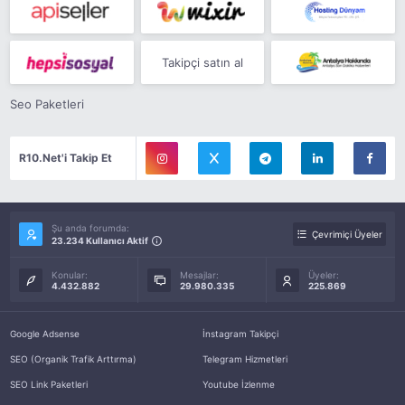
Takipçi satın al
Seo Paketleri
R10.Net'i Takip Et
Şu anda forumda:
Çevrimiçi Üyeler
23.234 Kullanıcı Aktif
Konular:
Mesajlar:
Üyeler:
4.432.882
29.980.335
225.869
Google Adsense
İnstagram Takipçi
SEO (Organik Trafik Arttırma)
Telegram Hizmetleri
SEO Link Paketleri
Youtube İzlenme