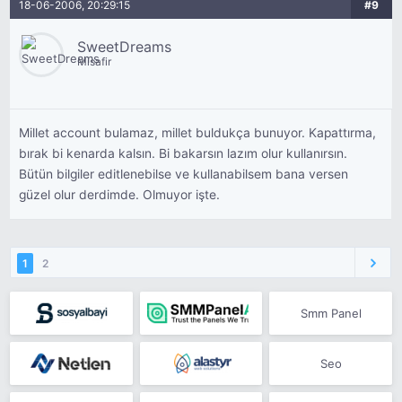
18-06-2006, 20:29:15
#9
SweetDreams
Misafir
Millet account bulamaz, millet buldukça bunuyor. Kapattırma,
bırak bi kenarda kalsın. Bi bakarsın lazım olur kullanırsın.
Bütün bilgiler editlenebilse ve kullanabilsem bana versen
güzel olur derdimde. Olmuyor işte.
1
2
Smm Panel
Seo