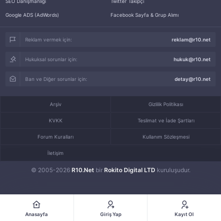
SEO Danışmanlığı
Twitter Takipçi
Google ADS (AdWords)
Facebook Sayfa & Grup Alımı
Reklam vermek için:
reklam@r10.net
Hukuksal sorunlar için:
hukuk@r10.net
Ban ve Diğer sorunlar için:
detay@r10.net
Arşiv
Gizlilik Politikası
KVKK
Teslimat ve İade Şartları
Forum Kuralları
Kullanım Sözleşmesi
İletişim
© 2005-2026
R10.Net
bir
Rokito Digital LTD
kuruluşudur.
Anasayfa
Giriş Yap
Kayıt Ol