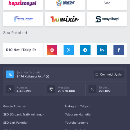
Seo
Seo Paketleri
R10.Net'i Takip Et
Şu anda forumda:
Çevrimiçi Üyeler
9.174 Kullanıcı Aktif
Konular:
Mesajlar:
Üyeler:
4.432.210
29.976.606
225.827
Google Adsense
İnstagram Takipçi
SEO (Organik Trafik Arttırma)
Telegram Hizmetleri
SEO Link Paketleri
Youtube İzlenme