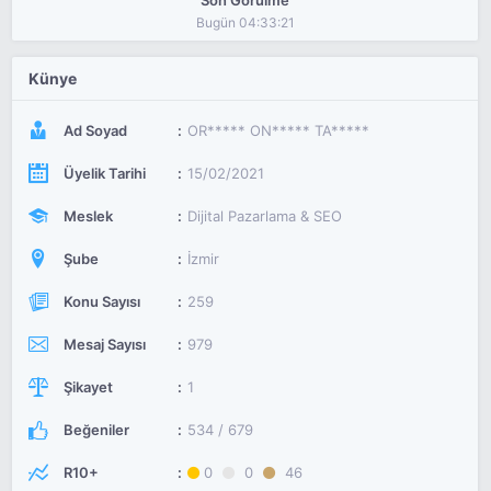
Son Görülme
Bugün 04:33:21
Künye
Ad Soyad
OR***** ON***** TA*****
Üyelik Tarihi
15/02/2021
Meslek
Dijital Pazarlama & SEO
Şube
İzmir
Konu Sayısı
259
Mesaj Sayısı
979
Şikayet
1
Beğeniler
534 / 679
R10+
0
0
46