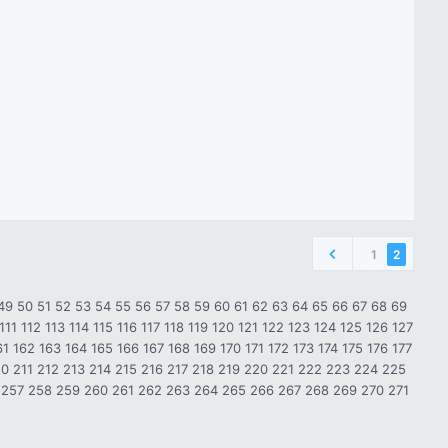
1
2
49
50
51
52
53
54
55
56
57
58
59
60
61
62
63
64
65
66
67
68
69
111
112
113
114
115
116
117
118
119
120
121
122
123
124
125
126
127
61
162
163
164
165
166
167
168
169
170
171
172
173
174
175
176
177
10
211
212
213
214
215
216
217
218
219
220
221
222
223
224
225
257
258
259
260
261
262
263
264
265
266
267
268
269
270
271