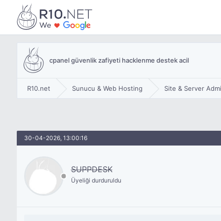
cpanel güvenlik zafiyeti hacklenme destek acil
R10.net
Sunucu & Web Hosting
Site & Server Admi
30-04-2026, 13:00:16
SUPPDESK
Üyeliği durduruldu