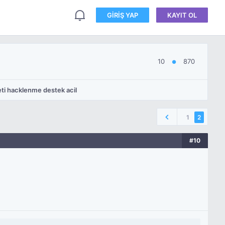
GIRIŞ YAP
KAYIT OL
10
870
●
eti hacklenme destek acil
1
2
#10