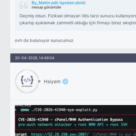
By_Metin adlı üyeden alıntı:
mesajı görüntüle
Geçmiş olsun. Fiziksel olmayan Vds tarzı sunucu kullanıyors
çıkartıp ayıklamak zahmetli olduğu için firmayı biraz sıkışt
ovh da bulunuyor sunucumuz
30-04-2026, 14:49:04
Hsiyem