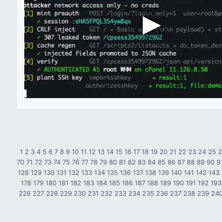
1
2
3
4
5
6
7
8
9
10
11
12
13
14
15
16
17
18
19
20
21
22
23
24
25
70
71
72
73
74
75
76
77
78
79
80
81
82
83
84
85
86
87
88
89
90
9
128
129
130
131
132
133
134
135
136
137
138
139
140
141
142
143
178
179
180
181
182
183
184
185
186
187
188
189
190
191
192
193
226
227
228
229
230
231
232
233
234
235
236
237
238
239
24