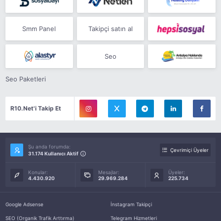
Smm Panel
Takipçi satın al
Seo
Seo Paketleri
R10.Net'i Takip Et
Şu anda forumda:
Çevrimiçi Üyeler
31.174 Kullanıcı Aktif
Konular:
Mesajlar:
Üyeler:
4.430.920
29.969.284
225.734
Google Adsense
İnstagram Takipçi
SEO (Organik Trafik Arttırma)
Telegram Hizmetleri