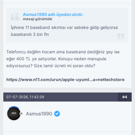
Asmus1990 adlı üyeden alıntı:
mesajı görüntüle
İphone 11 baseband sıkıntısı var sebeke gidip geliyorsa
basebandı 3 bin fln
Telefoncu değilim hocam ama baseband dediğiniz şey ise
eğer 400 TL ye satıyorlar. Konuyu neden manupule
ediyorsunuz? Size tamir ücreti mi soran oldu?
https://www.n11.com/urun/apple-uyuml...a=nettechstore
07-07-2026, 11:42:39
#4
Asmus1990