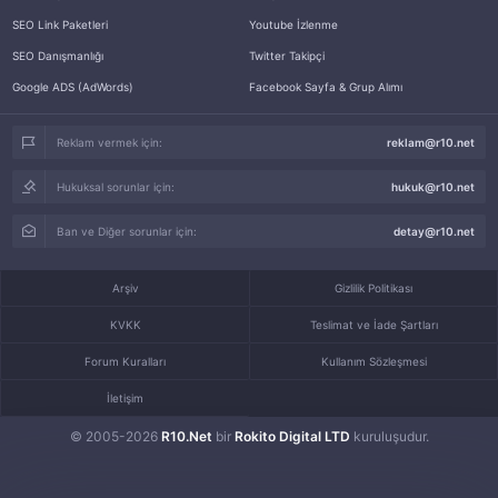
SEO Link Paketleri
Youtube İzlenme
SEO Danışmanlığı
Twitter Takipçi
Google ADS (AdWords)
Facebook Sayfa & Grup Alımı
Reklam vermek için:
reklam@r10.net
Hukuksal sorunlar için:
hukuk@r10.net
Ban ve Diğer sorunlar için:
detay@r10.net
Arşiv
Gizlilik Politikası
KVKK
Teslimat ve İade Şartları
Forum Kuralları
Kullanım Sözleşmesi
İletişim
© 2005-2026
R10.Net
bir
Rokito Digital LTD
kuruluşudur.