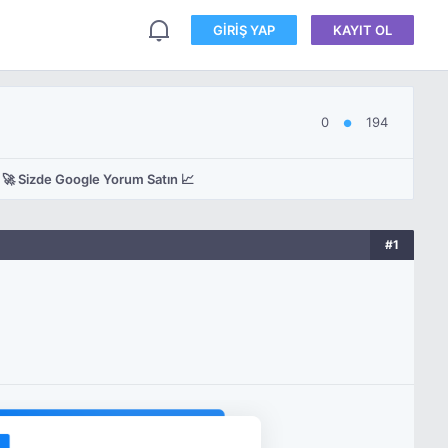
GIRIŞ YAP
KAYIT OL
0
194
●
🚀 Sizde Google Yorum Satın 📈
#1