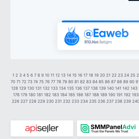
1
2
3
4
5
6
7
8
9
10
11
12
13
14
15
16
17
18
19
20
21
22
23
24
25
70
71
72
73
74
75
76
77
78
79
80
81
82
83
84
85
86
87
88
89
90
9
128
129
130
131
132
133
134
135
136
137
138
139
140
141
142
143
178
179
180
181
182
183
184
185
186
187
188
189
190
191
192
193
226
227
228
229
230
231
232
233
234
235
236
237
238
239
24