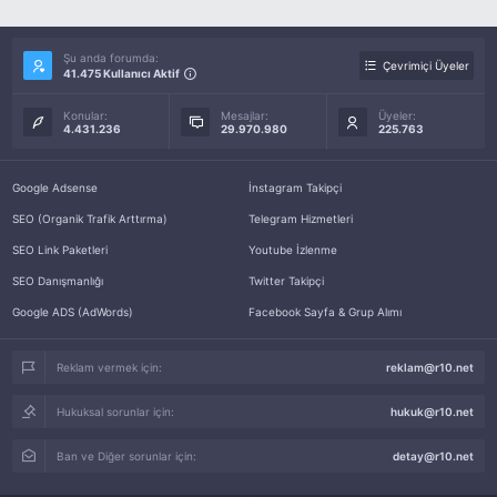
Şu anda forumda:
Çevrimiçi Üyeler
41.475 Kullanıcı Aktif
Konular:
Mesajlar:
Üyeler:
4.431.236
29.970.980
225.763
Google Adsense
İnstagram Takipçi
SEO (Organik Trafik Arttırma)
Telegram Hizmetleri
SEO Link Paketleri
Youtube İzlenme
SEO Danışmanlığı
Twitter Takipçi
Google ADS (AdWords)
Facebook Sayfa & Grup Alımı
Reklam vermek için:
reklam@r10.net
Hukuksal sorunlar için:
hukuk@r10.net
Ban ve Diğer sorunlar için:
detay@r10.net