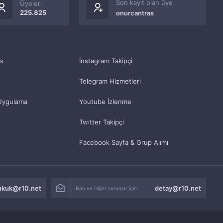
Son kayıt olan üye
Üyeler:
225.825
onurcantras
as
İnstagram Takipçi
Telegram Hizmetleri
Uygulama
Youtube İzlenme
Twitter Takipçi
Facebook Sayfa & Grup Alımı
ukuk@r10.net
detay@r10.net
Ban ve Diğer sorunlar için: