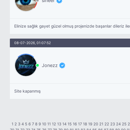
sineer
Elinize sağlık gayet güzel olmuş projenizde başarılar dileriz 
08-07-2026, 01:07:52
Jonezz
Site kapanmış
1
2
3
4
5
6
7
8
9
10
11
12
13
14
15
16
17
18
19
20
21
22
23
24
25