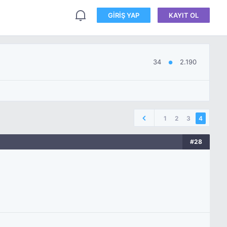
GIRIŞ YAP
KAYIT OL
34
2.190
●
1
2
3
4
#28