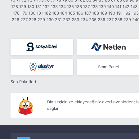
70
71
72
73
74
75
76
77
78
79
80
81
82
83
84
85
86
87
88
89
90
9
128
129
130
131
132
133
134
135
136
137
138
139
140
141
142
143
178
179
180
181
182
183
184
185
186
187
188
189
190
191
192
193
226
227
228
229
230
231
232
233
234
235
236
237
238
239
24
Smm Panel
Seo Paketleri
Div seçicinize ekleyeceğiniz
overflow:hidden;
b
sağlar.