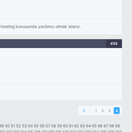
iz hosting konusunda yardımcı olmak isteriz.
#35
1
2
3
4
49
50
51
52
53
54
55
56
57
58
59
60
61
62
63
64
65
66
67
68
69