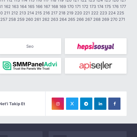
111
112
113
114
115
116
117
118
119
120
121
122
123
124
125
126
127
61
162
163
164
165
166
167
168
169
170
171
172
173
174
175
176
177
10
211
212
213
214
215
216
217
218
219
220
221
222
223
224
225
257
258
259
260
261
262
263
264
265
266
267
268
269
270
271
Seo
Net'i Takip Et