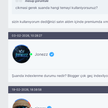
mesajı görüntüle
cikmasi gerek suanda hangi temayi kullaniyorsunuz?
sizin kullanıyorum dediğinizi satın aldım içinde premiumda xm
03-02-2026, 10:28:27
Jonezz
Şuanda indexlenme durumu nedir? Blogger çok geç indexliyor
19-02-2026, 18:38:58