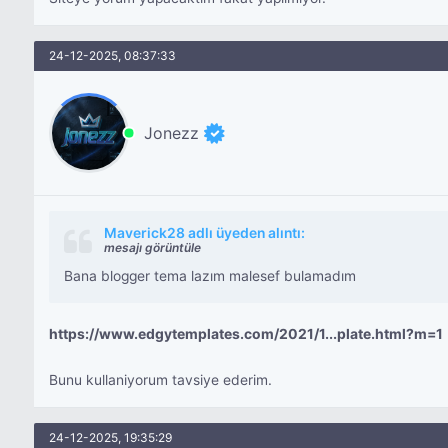
24-12-2025, 08:37:33
Jonezz
Maverick28 adlı üyeden alıntı:
mesajı görüntüle
Bana blogger tema lazım malesef bulamadım
https://www.edgytemplates.com/2021/1...plate.html?m=1
Bunu kullaniyorum tavsiye ederim.
24-12-2025, 19:35:29