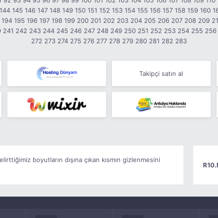
1
92
93
94
95
96
97
98
99
100
101
102
103
104
105
106
107
108
109
110
144
145
146
147
148
149
150
151
152
153
154
155
156
157
158
159
160
1
194
195
196
197
198
199
200
201
202
203
204
205
206
207
208
209
2
0
241
242
243
244
245
246
247
248
249
250
251
252
253
254
255
256
272
273
274
275
276
277
278
279
280
281
282
283
Takipçi satın al
elirttiğimiz boyutların dışına çıkan kısmın gizlenmesini
R10.