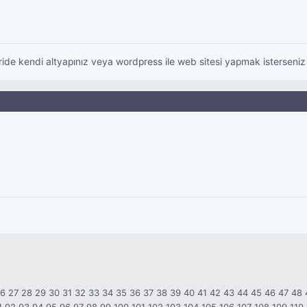
ileride kendi altyapınız veya wordpress ile web sitesi yapmak istersen
26
27
28
29
30
31
32
33
34
35
36
37
38
39
40
41
42
43
44
45
46
47
48