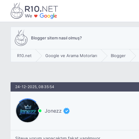
Blogger sitem nasıl olmuş?
R10.net
Google ve Arama Motorları
Blogger
24-12-2025, 08:35:54
Jonezz
Siteye yorum yapacaktım fakat yapılmıyor.