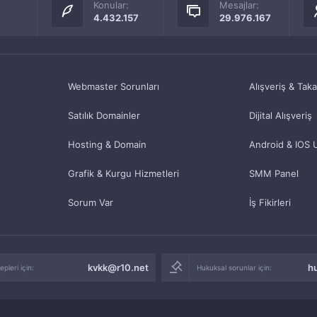
Konular:
Mesajlar:
4.432.157
29.976.167
Webmaster Sorunları
Alışveriş & Tak
Satılık Domainler
Dijital Alışveriş
Hosting & Domain
Android & IOS 
Grafik & Kurgu Hizmetleri
SMM Panel
Sorum Var
İş Fikirleri
kvkk@r10.net
h
pleri için:
Hukuksal sorunlar için: