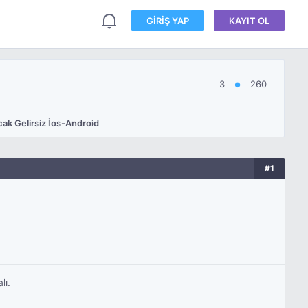
GIRIŞ YAP
KAYIT OL
3
260
●
cak Gelirsiz İos-Android
#1
lı.