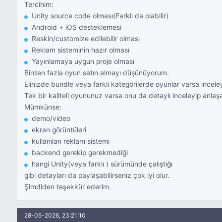
Tercihim:
Unity source code olması(Farklı da olabilir)
Android + iOS desteklemesi
Reskin/customize edilebilir olması
Reklam sisteminin hazır olması
Yayınlamaya uygun proje olması
Birden fazla oyun satın almayı düşünüyorum.
Elinizde bundle veya farklı kategorilerde oyunlar varsa incele
Tek bir kaliteli oyununuz varsa onu da detaylı inceleyip anlaşab
Mümkünse:
demo/video
ekran görüntüleri
kullanılan reklam sistemi
backend gerekip gerekmediği
hangi Unity(veya farklı ) sürümünde çalıştığı
gibi detayları da paylaşabilirseniz çok iyi olur.
Şimdiden teşekkür ederim.
28-05-2026, 23:21:10