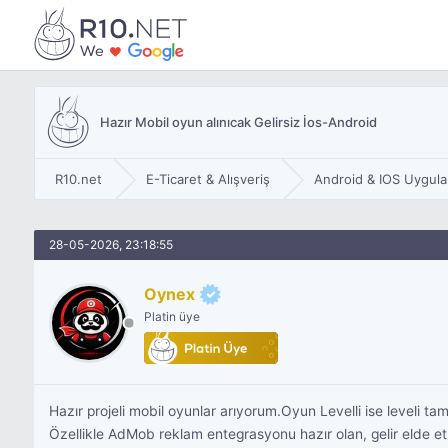
Hazır Mobil oyun alınıcak Gelirsiz İos-Android
R10.net
E-Ticaret & Alışveriş
Android & IOS Uygula
28-05-2026, 23:18:55
Oynex
Platin üye
Hazır projeli mobil oyunlar arıyorum.Oyun Levelli ise leveli 
Özellikle AdMob reklam entegrasyonu hazır olan, gelir elde e