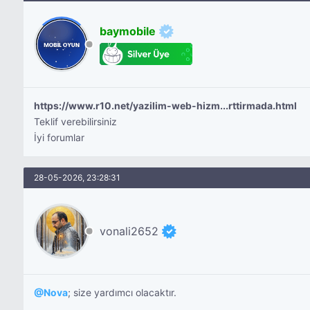
baymobile
https://www.r10.net/yazilim-web-hizm...rttirmada.html
Teklif verebilirsiniz
İyi forumlar
28-05-2026, 23:28:31
vonali2652
@
Nova
; size yardımcı olacaktır.