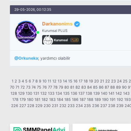
29-05-2026, 00:12:35
Darkanonims
Kurumsal PLUS
@
Orkuneka
; yardımcı olabilir
1
2
3
4
5
6
7
8
9
10
11
12
13
14
15
16
17
18
19
20
21
22
23
24
25
70
71
72
73
74
75
76
77
78
79
80
81
82
83
84
85
86
87
88
89
90
9
128
129
130
131
132
133
134
135
136
137
138
139
140
141
142
143
178
179
180
181
182
183
184
185
186
187
188
189
190
191
192
193
226
227
228
229
230
231
232
233
234
235
236
237
238
239
24