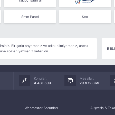
Takipçi satın al
Smm Panel
Seo
rsiniz. Bir şarkı arıyorsanız ve adını bilmiyorsanız, ancak
R10.
ine sözleri yazmanız yeterlidir.
Konular:
Mesajlar:
4.431.503
29.972.369
Webmaster Sorunları
Alışveriş & Tak