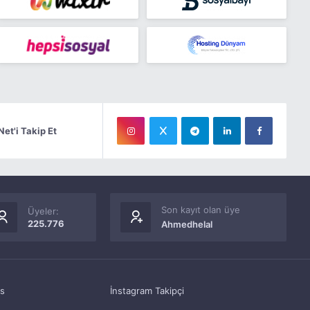
Net'i Takip Et
Son kayıt olan üye
Üyeler:
225.776
Ahmedhelal
as
İnstagram Takipçi