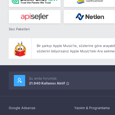
Seo Paketleri
Bir şarkıyı Apple Music'te, sözlerine göre arayabili
sözlerini biliyorsanız Apple Music'teki Ara sekmes
Şu anda forumda:
21.940 Kullanıcı Aktif
Google Adsense
Yazılım & Programlama