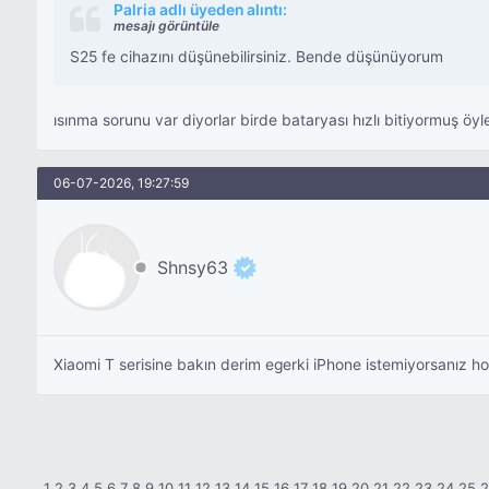
Palria adlı üyeden alıntı:
mesajı görüntüle
S25 fe cihazını düşünebilirsiniz. Bende düşünüyorum
ısınma sorunu var diyorlar birde bataryası hızlı bitiyormuş ö
06-07-2026, 19:27:59
Shnsy63
Xiaomi T serisine bakın derim egerki iPhone istemiyorsanız ho
1
2
3
4
5
6
7
8
9
10
11
12
13
14
15
16
17
18
19
20
21
22
23
24
25