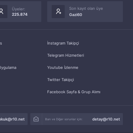
Son kayıt olan üye
Üyeler:
225.874
Gazi60
as
İnstagram Takipçi
Telegram Hizmetleri
Uygulama
Youtube İzlenme
Twitter Takipçi
Facebook Sayfa & Grup Alımı
ukuk@r10.net
detay@r10.net
Ban ve Diğer sorunlar için: