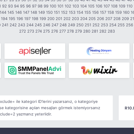
1
92
93
94
95
96
97
98
99
100
101
102
103
104
105
106
107
108
109
110
144
145
146
147
148
149
150
151
152
153
154
155
156
157
158
159
160
1
194
195
196
197
198
199
200
201
202
203
204
205
206
207
208
209
2
0
241
242
243
244
245
246
247
248
249
250
251
252
253
254
255
256
272
273
274
275
276
277
278
279
280
281
282
283
clude= ile kategori ID'lerini yazarsanız, o kategoriye
se kategorisine açılan mesajları görmek istemiyorsanız
R10.
ude=2 yazmanız yeterlidir.