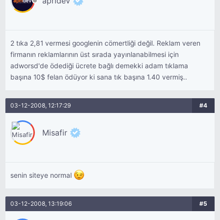
apridev
2 tıka 2,81 vermesi googlenin cömertliği değil. Reklam veren
firmanın reklamlarının üst sırada yayınlanabilmesi için
adworsd'de ödediği ücrete bağlı demekki adam tıklama
başına 10$ felan ödüyor ki sana tık başına 1.40 vermiş..
03-12-2008, 12:17:29
#4
Misafir
senin siteye normal
03-12-2008, 13:19:06
#5