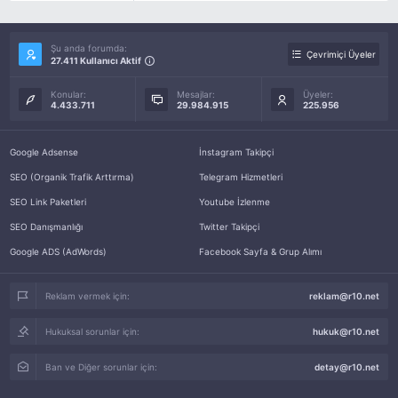
Şu anda forumda:
Çevrimiçi Üyeler
27.411 Kullanıcı Aktif
Konular:
Mesajlar:
Üyeler:
4.433.711
29.984.915
225.956
Google Adsense
İnstagram Takipçi
SEO (Organik Trafik Arttırma)
Telegram Hizmetleri
SEO Link Paketleri
Youtube İzlenme
SEO Danışmanlığı
Twitter Takipçi
Google ADS (AdWords)
Facebook Sayfa & Grup Alımı
Reklam vermek için:
reklam@r10.net
Hukuksal sorunlar için:
hukuk@r10.net
Ban ve Diğer sorunlar için:
detay@r10.net