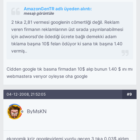
AmazonGenTR adlı üyeden alıntı:
mesajı görüntüle
2 tıka 2,81 vermesi googlenin cömertliği değil. Reklam
veren firmanın reklamlarının üst sırada yayınlanabilmesi
için adworsd'de ödediği ücrete bağlı demekki adam
tıklama başına 10$ felan ödüyor ki sana tık başına 1.40
vermiş..
Cidden google tık basına firmadan 10$ alıp bunun 1.40 $ ını mı
webmastera verıyor oyleyse oha google
04-12-2008, 21:52:05
#9
ByMsKN
ekonomik kriz googleyidemi vurdu geçen 3 tıka 0.03$ aldım