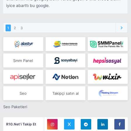
iyice abarttı bu google.
1
2
3
Smm Panel
Seo
Takipçi satın al
Seo Paketleri
R10.Net'i Takip Et