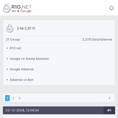
2 tık 2,81 !!!
21 Cevap
2.378 Görüntülenme
R10.net
Google ve Arama Motorları
Google Adsense
Adsense ve Ben
1
2
3
03-12-2008, 12:09:34
#1