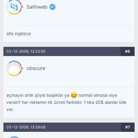
Salihweb
site ingilizce
03-12-2008, 13:23:55
#6
obscure
açmayın artık şöyle başlıklar ya
normal olmasa niye
versin? her reklamın tık ücreti farklıdır. 1 tıka 20$ alanlar bile
var.
03-12-2008, 13:29:08
#7