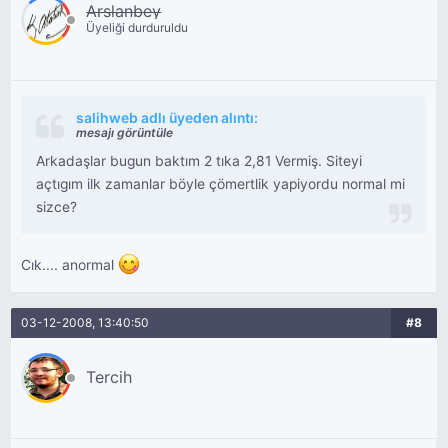
Arslanbey
Üyeliği durduruldu
salihweb adlı üyeden alıntı:
mesajı görüntüle
Arkadaşlar bugun baktım 2 tıka 2,81 Vermiş. Siteyi
açtıgım ilk zamanlar böyle çömertlik yapiyordu normal mi
sizce?
Cık.... anormal
03-12-2008, 13:40:50
#8
Tercih