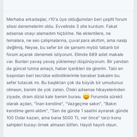
Merhaba arkadaşlar, r10'a üye olduğumdan beri çeşitli forum
sitesi denemelerim oldu. Evvelinde 3 site kurdum. Fakat
adsense onayı alamadım hiçbirine. Ne eklentilere, ne
temalara, ne seo çalışmalarına, çuval para akıttım, ama nasip
değilmiş. Neyse, bu sefer bir de şansımı mybb tabanlı bir
forum açarak denemek istiyorum. Elimde 689 adet makale
var. Bunları yavaş yavaş yüklemeyi düşünüyorum. Bir yandan
da güncel tutma amaçlı, haber içerikleri de girerim. Tabi en
başından beri tecrübe edindiklerimle beraber bakalım bu
sefer tutacak mı. Bu başlıktan çok da büyük bir umudunuz
olmasın, benim de yok zaten. Öteki adsense hikayelerinden
ziyade, dram dizisi kalır benim burası.
Forumda sürekli
olarak açılan, "İnan kendine", "Vazgeçme sakın", "Bakın
kendime gemi aldım", "Sen de günde 1 saatini ayırarak günde
100 Dolar kazan, ama bana 5000 TL ver önce" tarzı konu
sahipleri burayı örnek almasın lütfen. Haydi hayırlı olsun.