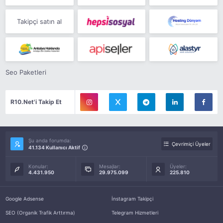
Takipçi satın al
Seo Paketleri
R10.Net'i Takip Et
Şu anda forumda:
Çevrimiçi Üyeler
41.134 Kullanıcı Aktif
Konular:
Mesajlar:
Üyeler:
4.431.950
29.975.099
225.810
Google Adsense
İnstagram Takipçi
SEO (Organik Trafik Arttırma)
Telegram Hizmetleri