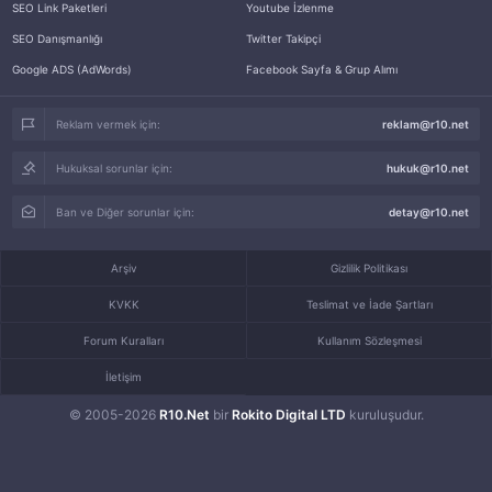
SEO Link Paketleri
Youtube İzlenme
SEO Danışmanlığı
Twitter Takipçi
Google ADS (AdWords)
Facebook Sayfa & Grup Alımı
Reklam vermek için:
reklam@r10.net
Hukuksal sorunlar için:
hukuk@r10.net
Ban ve Diğer sorunlar için:
detay@r10.net
Arşiv
Gizlilik Politikası
KVKK
Teslimat ve İade Şartları
Forum Kuralları
Kullanım Sözleşmesi
İletişim
© 2005-2026
R10.Net
bir
Rokito Digital LTD
kuruluşudur.