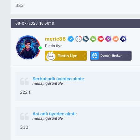
333
08-07-2026, 16:06:19
meric88
Platin üye
Serhat adlı üyeden alıntı:
mesajı görüntüle
222 tl
Asi adlı üyeden alıntı:
mesajı görüntüle
333