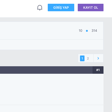
GIRIŞ YAP
KAYIT OL
10
314
●
1
2
#1