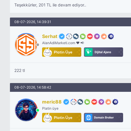
Teşekkürler, 201 TL ile devam ediyor..
08-07-2026, 14:39:31
Serhat
AlanAdiMarketi.com ❤️ 📢
222 tl
08-07-2026, 14:58:42
meric88
Platin üye