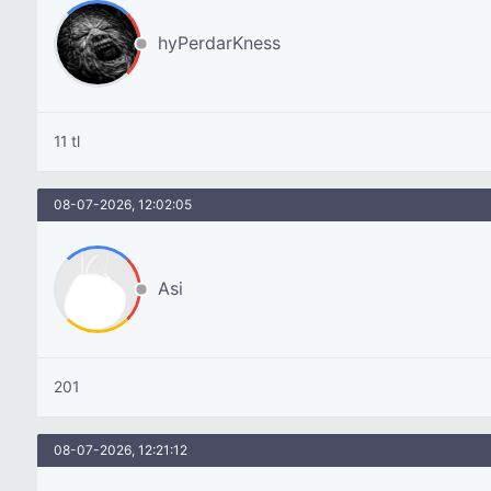
hyPerdarKness
11 tl
08-07-2026, 12:02:05
Asi
201
08-07-2026, 12:21:12