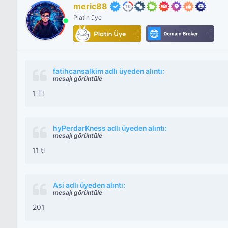
meric88
Platin üye
fatihcansalkim adlı üyeden alıntı:
mesajı görüntüle
1 Tl
hyPerdarKness adlı üyeden alıntı:
mesajı görüntüle
11 tl
Asi adlı üyeden alıntı:
mesajı görüntüle
201