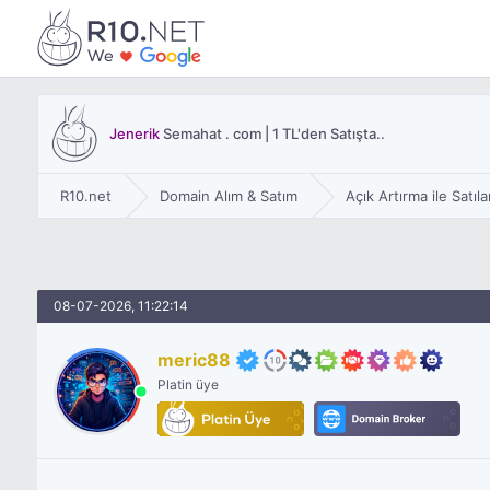
Jenerik
Semahat . com | 1 TL'den Satışta..
R10.net
Domain Alım & Satım
Açık Artırma ile Satıl
08-07-2026, 11:22:14
meric88
Platin üye