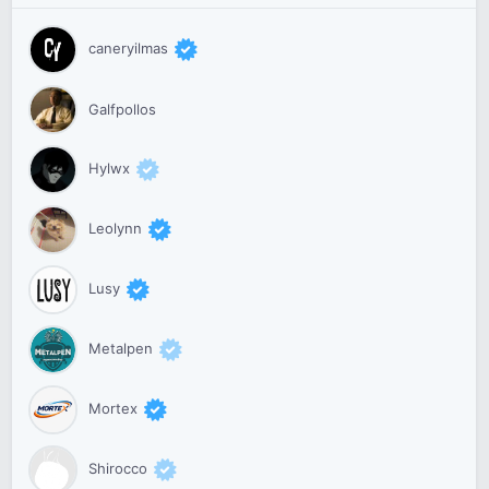
caneryilmas
Galfpollos
Hylwx
Leolynn
Lusy
Metalpen
Mortex
Shirocco