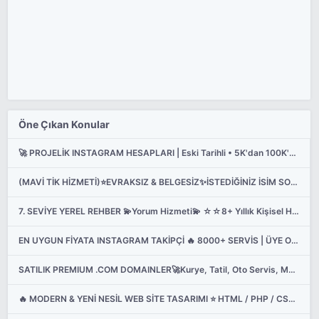
Öne Çıkan Konular
🚀 PROJELİK INSTAGRAM HESAPLARI | Eski Tarihli • 5K'dan 100K'ya | 450 TL'den Başlayan Fiyatlar
(MAVİ TİK HİZMETİ)⭐️EVRAKSIZ & BELGESİZ✨️İSTEDİĞİNİZ İSİM SOYİSİM ve PROFİL FOTOĞRAFI İLE...
7. SEVİYE YEREL REHBER 💫Yorum Hizmeti💫 ☆☆8+ Yıllık Kişisel Hesaplar☆☆
EN UYGUN FİYATA INSTAGRAM TAKİPÇİ 🔥 8000+ SERVİS | ÜYE OLANA 5₺ HEDİYE 🎁 EsatBeyShop SMM PANEL🚀
SATILIK PREMIUM .COM DOMAINLER🚀Kurye, Tatil, Oto Servis, Mobil Oyun ve Daha Fazlası
🔥 MODERN & YENİ NESİL WEB SİTE TASARIMI ⭐ HTML / PHP / CSS / JS ⭐ YÖNETİM PANELLİ ⭐ SABiT FİYAT