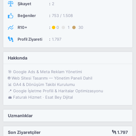
Şikayet
2
Beğeniler
753 / 1.508
R10+
0
1
30
Profil Ziyareti
1.797
Hakkında
🎯 Google Ads & Meta Reklam Yönetimi
🌐 Web Sitesi Tasarımı — Yönetim Paneli Dahil
📊 GA4 & Dönüşüm Takibi Kurulumu
📍 Google İşletme Profili & Haritalar Optimizasyonu
💼 Faturalı Hizmet · Esat Bey Dijital
Uzmanlıklar
Son Ziyaretçiler
1.797