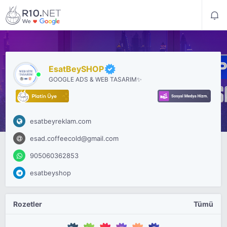
EsatBeySHOP
GOOGLE ADS & WEB TASARIM✨
esatbeyreklam.com
esad.coffeecold@gmail.com
905060362853
esatbeyshop
Rozetler
Tümü