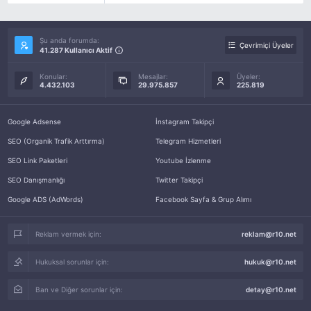
Şu anda forumda:
Çevrimiçi Üyeler
41.287 Kullanıcı Aktif
Konular:
Mesajlar:
Üyeler:
4.432.103
29.975.857
225.819
Google Adsense
İnstagram Takipçi
SEO (Organik Trafik Arttırma)
Telegram Hizmetleri
SEO Link Paketleri
Youtube İzlenme
SEO Danışmanlığı
Twitter Takipçi
Google ADS (AdWords)
Facebook Sayfa & Grup Alımı
Reklam vermek için:
reklam@r10.net
Hukuksal sorunlar için:
hukuk@r10.net
Ban ve Diğer sorunlar için:
detay@r10.net