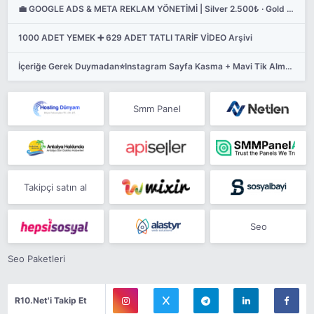
💼 GOOGLE ADS & META REKLAM YÖNETİMİ | Silver 2.500₺ · Gold 4.500₺ · Premium 7.500₺ /AY ✅ FATURALI
1000 ADET YEMEK ➕️ 629 ADET TATLI TARİF VİDEO Arşivi
İçeriğe Gerek Duymadan⭐️Instagram Sayfa Kasma + Mavi Tik Alma Eğitimi ⭐
Smm Panel
Takipçi satın al
Seo
Seo Paketleri
R10.Net'i Takip Et