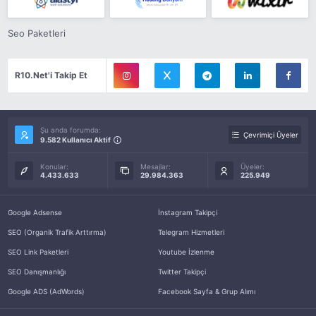
Seo Paketleri
R10.Net'i Takip Et
Şu anda forumda:
Çevrimiçi Üyeler
9.582 Kullanıcı Aktif
Konular:
Mesajlar:
Üyeler:
4.433.633
29.984.363
225.949
Google Adsense
İnstagram Takipçi
SEO (Organik Trafik Arttırma)
Telegram Hizmetleri
SEO Link Paketleri
Youtube İzlenme
SEO Danışmanlığı
Twitter Takipçi
Google ADS (AdWords)
Facebook Sayfa & Grup Alımı