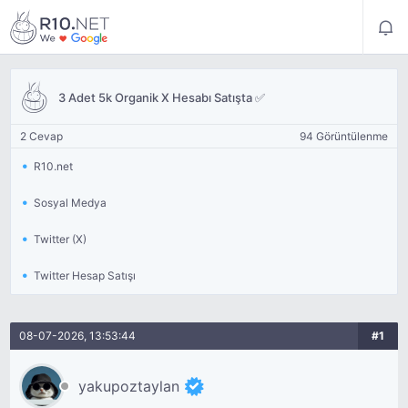
3 Adet 5k Organik X Hesabı Satışta ✅
2 Cevap
94 Görüntülenme
R10.net
Sosyal Medya
Twitter (X)
Twitter Hesap Satışı
08-07-2026, 13:53:44
#1
yakupoztaylan