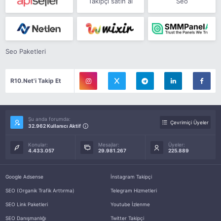
Takipçi satın al
Seo
Seo Paketleri
R10.Net'i Takip Et
Şu anda forumda:
Çevrimiçi Üyeler
32.962 Kullanıcı Aktif
Konular:
Mesajlar:
Üyeler:
4.433.057
29.981.267
225.889
Google Adsense
İnstagram Takipçi
SEO (Organik Trafik Arttırma)
Telegram Hizmetleri
SEO Link Paketleri
Youtube İzlenme
SEO Danışmanlığı
Twitter Takipçi