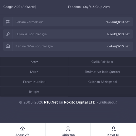
Google ADS (AdWords)
Facebook Sayfa & Grup Alımı
Reklam vermek için:
reklam@r10.net
Hukuksal sorunlar için:
hukuk@r10.net
Ban ve Diğer sorunlar için:
detay@r10.net
Arşiv
Gizlilik Politikası
KVKK
Teslimat ve İade Şartları
Forum Kuralları
Kullanım Sözleşmesi
İletişim
© 2005-2026
R10.Net
bir
Rokito Digital LTD
kuruluşudur.
Anasayfa
Giriş Yap
Kayıt Ol