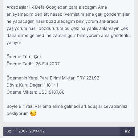
Arkadaşlar İlk Defa Googleden para alacagım Ama
anlayamadım ben eft hesabı vermiştim ama çek göndermişler
ne yapacagım nasıl bozduracagım bilmiyorum ankarada
yaşıyorum nasıl bozdururum bu çeki ha yanlış anlamayın çek
daha elime gelmedi ne zaman gelir bilmiyoruım ama gönderildi
yazıyor
Ödeme Türü: Çek
Ödeme Tarihi: 26.Eki.2007
Ödemenin Yerel Para Birimi Miktarı TRY 221,92
Döviz Kuru Değeri 1,181 : 1
Ödeme Miktarı: USD $187,88
Böyle Bir Yazı var ama elime gelmedi arkadaşlar cevaplarınızı
bekliyorum
02-11-2007, 20:04:12
#2