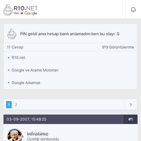
PiN geldi ama hesap banlı anlamadım ben bu olayı :S
11 Cevap
919 Görüntülenme
R10.net
Google ve Arama Motorları
Google Adsense
1
2
03-09-2007, 15:48:25
#1
infratime
Üyeliği durduruldu