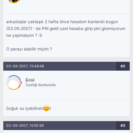
arkadaşlar yaklaşık 2 hafta önce hesabım banlandı bugun
(03.09.2007) ' de PiN geldi yani hesaba girip pini giremiyorum
ne yapmalıyım ? :S
O parayı alabilir miyim ?
03-09-2007, 15:49:48
#2
Erol
Üyeliği durduruldu
Soğuk su içebilirsin
)
03-09-2007, 15:50:56
#3