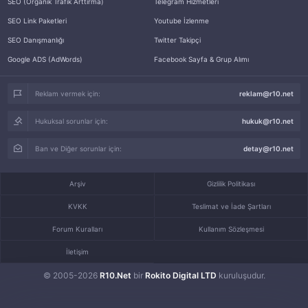
SEO (Organik Trafik Arttırma)
Telegram Hizmetleri
SEO Link Paketleri
Youtube İzlenme
SEO Danışmanlığı
Twitter Takipçi
Google ADS (AdWords)
Facebook Sayfa & Grup Alımı
Reklam vermek için:
reklam@r10.net
Hukuksal sorunlar için:
hukuk@r10.net
Ban ve Diğer sorunlar için:
detay@r10.net
Arşiv
Gizlilik Politikası
KVKK
Teslimat ve İade Şartları
Forum Kuralları
Kullanım Sözleşmesi
İletişim
© 2005-2026
R10.Net
bir
Rokito Digital LTD
kuruluşudur.