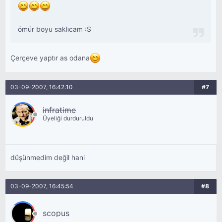
ömür boyu saklıcam :S
Çerçeve yaptır as odana
03-09-2007, 16:42:10
#7
infratime
Üyeliği durduruldu
düşünmedim değil hani
03-09-2007, 16:45:54
#8
scopus