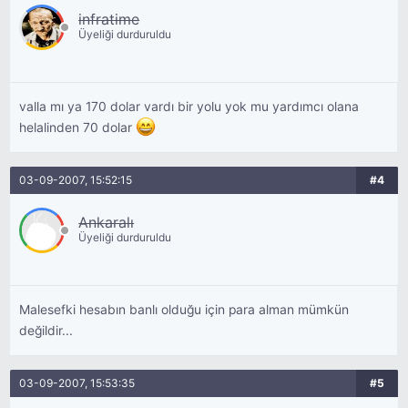
infratime
Üyeliği durduruldu
valla mı ya 170 dolar vardı bir yolu yok mu yardımcı olana
helalinden 70 dolar
03-09-2007, 15:52:15
#4
Ankaralı
Üyeliği durduruldu
Malesefki hesabın banlı olduğu için para alman mümkün
değildir...
03-09-2007, 15:53:35
#5