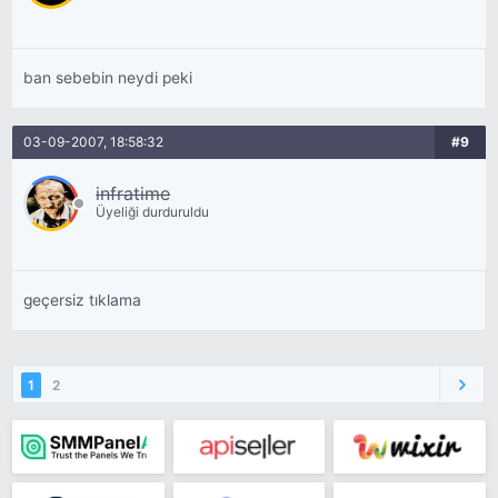
ban sebebin neydi peki
03-09-2007, 18:58:32
#9
infratime
Üyeliği durduruldu
geçersiz tıklama
1
2