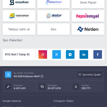
Smm Panel
Takipçi satın al
Seo
Seo Paketleri
R10.Net'i Takip Et
Şu anda forumda:
Çevrimiçi Üyeler
40.049 Kullanıcı Aktif
Konular:
Mesajlar:
Üyeler:
4.431.431
29.971.810
225.771
Google Adsense
İnstagram Takipçi