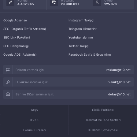
Konular:
Mesajlar:
Üyeler:
4.432.945
29.980.637
225.876
Google Adsense
İnstagram Takipçi
SEO (Organik Trafik Arttırma)
Telegram Hizmetleri
SEO Link Paketleri
Youtube İzlenme
SEO Danışmanlığı
Twitter Takipçi
Google ADS (AdWords)
Facebook Sayfa & Grup Alımı
Reklam vermek için:
reklam@r10.net
Hukuksal sorunlar için:
hukuk@r10.net
Ban ve Diğer sorunlar için:
detay@r10.net
Arşiv
Gizlilik Politikası
KVKK
Teslimat ve İade Şartları
Forum Kuralları
Kullanım Sözleşmesi