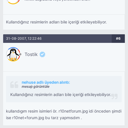
bekliyor.
Kullandığınız resimlerin adları bile içeriği etkileyebiliyor.
31-08-2007, 12:22:46
#6
Tostik
nehuse adlı üyeden alıntı:
mesajı görüntüle
Kullandığınız resimlerin adları bile içeriği etkileyebiliyor.
kullandıgım resim isimleri ör. r10netforum.jpg idi önceden şimdi
ise r10net+forum.jpg bu tarz yapmısdım .