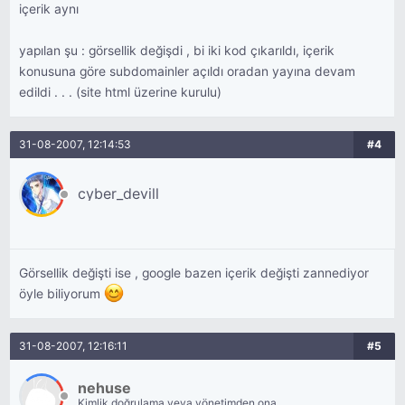
içerik aynı
yapılan şu : görsellik değişdi , bi iki kod çıkarıldı, içerik
konusuna göre subdomainler açıldı oradan yayına devam
edildi . . . (site html üzerine kurulu)
31-08-2007, 12:14:53
#4
cyber_devill
Görsellik değişti ise , google bazen içerik değişti zannediyor
öyle biliyorum
31-08-2007, 12:16:11
#5
nehuse
Kimlik doğrulama veya yönetimden onay