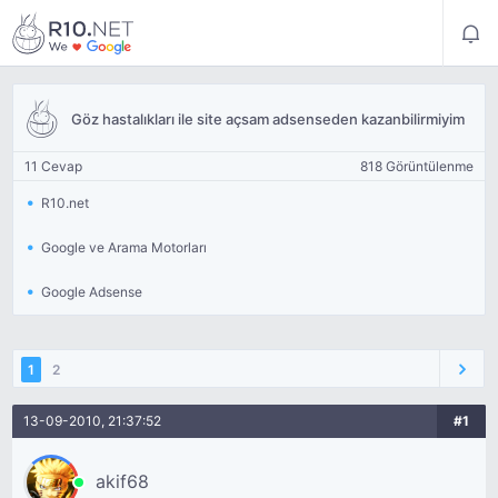
Göz hastalıkları ile site açsam adsenseden kazanbilirmiyim
11 Cevap
818 Görüntülenme
R10.net
Google ve Arama Motorları
Google Adsense
1
2
13-09-2010, 21:37:52
#1
akif68