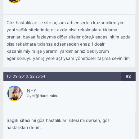
Göz hastalıkları ile site açsam adsenseden kazanbilirmiyim
yani sağlık sitelerinde git azda olsa rekalmalara tıklama
oranları bayaa fazlaymış diğer siteler göre,kısacası hitim azda
olsa rekalmara tıklansa adsenseden enaz 1 doalr
kazanilrimiyim işe yararmı yardımlarınız bekliyorum
eğer konuyu yanlış yere açtıysam yöneticiler taşırsa sevinirim
13-09-2010, 22:25:54
#2
NFY
Üyeliği durduruldu
Sağlık sitesi mi göz hastalıkları sitesi mi dersen, göz
hastalıkları derim.