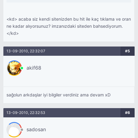
<kd> acaba siz kendi sitenizden bu hit ile kaç tıklama ve oran
ne kadar alıyorsunuz? imzanızdaki siteden bahsediyorum.
</kd>
13-09-2010, 22:32:07
#5
akif68
sağolun arkdaşlar iyi bilgiler verdiniz ama devam xD
13-09-2010, 22:32:53
#6
sadosan