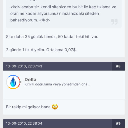
<kd> acaba siz kendi sitenizden bu hit ile kaç tıklama ve
oran ne kadar alıyorsunuz? imzanızdaki siteden
bahsediyorum. </kd>
Site daha 35 günlük henüz, 50 kadar tekil hiti var.
2 günde 1 tık diyelim. Ortalama 0,07$.
13-09-2010, 22:37:43
#8
Delta
Kimlik doğrulama veya yönetimden onay
bekliyor.
Bir rakip mi geliyor bana
13-09-2010, 22:38:04
#9