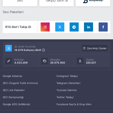
Seo
Takipçi satın al
Seo Paketleri
R10.Net'i Takip Et
Şu anda forumda:
Çevrimiçi Üyeler
16.679 Kullanıcı Aktif
Konular:
Mesajlar:
Üyeler:
4.432.206
29.976.500
225.827
Google Adsense
İnstagram Takipçi
SEO (Organik Trafik Arttırma)
Telegram Hizmetleri
SEO Link Paketleri
Youtube İzlenme
SEO Danışmanlığı
Twitter Takipçi
Google ADS (AdWords)
Facebook Sayfa & Grup Alımı