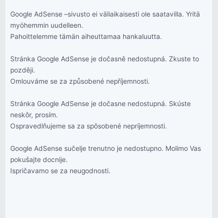
Google AdSense –sivusto ei väliaikaisesti ole saatavilla. Yritä
myöhemmin uudelleen.
Pahoittelemme tämän aiheuttamaa hankaluutta.
Stránka Google AdSense je dočasně nedostupná. Zkuste to
později.
Omlouváme se za způsobené nepříjemnosti.
Stránka Google AdSense je dočasne nedostupná. Skúste
neskôr, prosím.
Ospravedlňujeme sa za spôsobené nepríjemnosti.
Google AdSense sučelje trenutno je nedostupno. Molimo Vas
pokušajte docnije.
Ispričavamo se za neugodnosti.