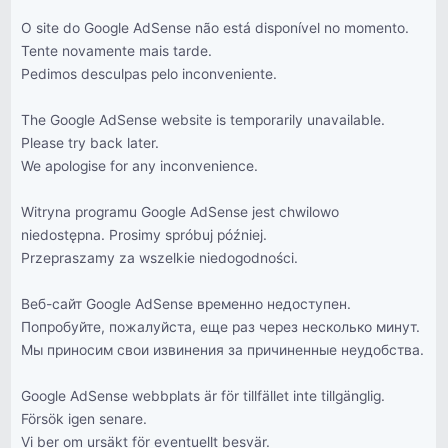
O site do Google AdSense não está disponível no momento.
Tente novamente mais tarde.
Pedimos desculpas pelo inconveniente.
The Google AdSense website is temporarily unavailable.
Please try back later.
We apologise for any inconvenience.
Witryna programu Google AdSense jest chwilowo
niedostępna. Prosimy spróbuj później.
Przepraszamy za wszelkie niedogodności.
Веб-сайт Google AdSense временно недоступен.
Попробуйте, пожалуйста, еще раз через несколько минут.
Мы приносим свои извинения за причиненные неудобства.
Google AdSense webbplats är för tillfället inte tillgänglig.
Försök igen senare.
Vi ber om ursäkt för eventuellt besvär.