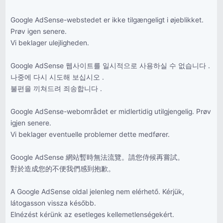
Google AdSense-webstedet er ikke tilgængeligt i øjeblikket.
Prøv igen senere.
Vi beklager ulejligheden.
Google AdSense 웹사이트를 일시적으로 사용하실 수 없습니다 .
나중에 다시 시도해 보십시오 .
불편을 끼쳐드려 죄송합니다 .
Google AdSense-webområdet er midlertidig utilgjengelig. Prøv
igjen senere.
Vi beklager eventuelle problemer dette medfører.
Google AdSense 網站暫時無法流覽。請您侍候再嘗試。
對於造成您的不便我們感到抱歉。
A Google AdSense oldal jelenleg nem elérhető. Kérjük,
látogasson vissza később.
Elnézést kérünk az esetleges kellemetlenségekért.