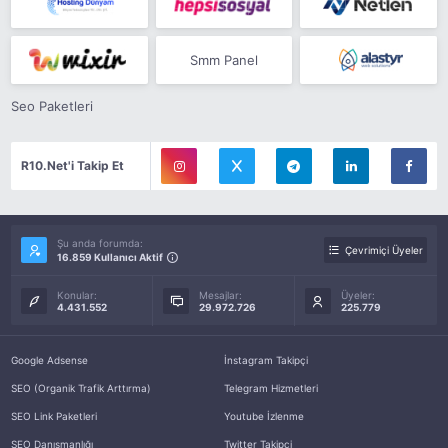
Smm Panel
Seo Paketleri
R10.Net'i Takip Et
Şu anda forumda:
Çevrimiçi Üyeler
16.859 Kullanıcı Aktif
Konular:
Mesajlar:
Üyeler:
4.431.552
29.972.726
225.779
Google Adsense
İnstagram Takipçi
SEO (Organik Trafik Arttırma)
Telegram Hizmetleri
SEO Link Paketleri
Youtube İzlenme
SEO Danışmanlığı
Twitter Takipçi