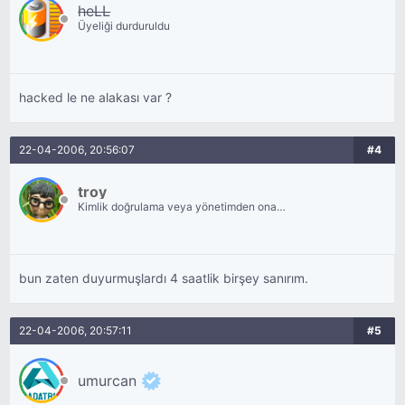
heLL
Üyeliği durduruldu
hacked le ne alakası var ?
22-04-2006, 20:56:07
#4
troy
Kimlik doğrulama veya yönetimden onay
bekliyor.
bun zaten duyurmuşlardı 4 saatlik birşey sanırım.
22-04-2006, 20:57:11
#5
umurcan