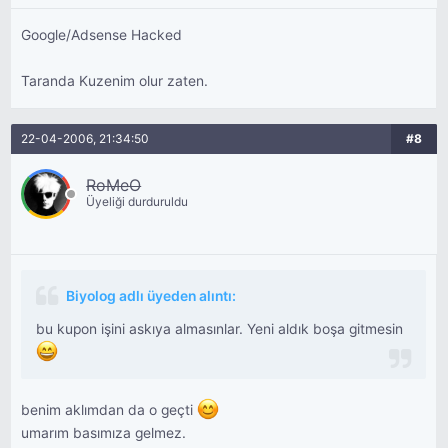
Google/Adsense Hacked
Taranda Kuzenim olur zaten.
22-04-2006, 21:34:50
#8
RoMeO
Üyeliği durduruldu
Biyolog adlı üyeden alıntı:
bu kupon işini askıya almasınlar. Yeni aldık boşa gitmesin
benim aklımdan da o geçti
umarım basımıza gelmez.