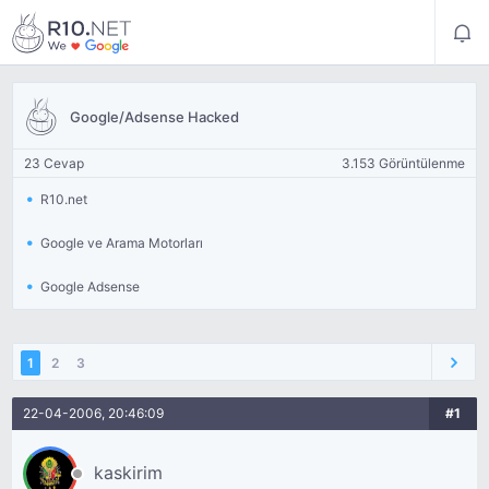
Google/Adsense Hacked
23 Cevap
3.153 Görüntülenme
R10.net
Google ve Arama Motorları
Google Adsense
1
2
3
22-04-2006, 20:46:09
#1
kaskirim