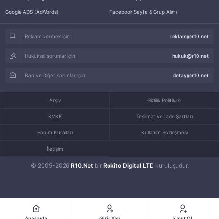
Google ADS (AdWords)
Facebook Sayfa & Grup Alımı
Reklam vermek için:
reklam@r10.net
Hukuksal sorunlar için:
hukuk@r10.net
Ban ve Diğer sorunlar için:
detay@r10.net
Arşiv
Gizlilik Politikası
KVKK
Teslimat ve İade Şartları
Forum Kuralları
Kullanım Sözleşmesi
İletişim
© 2005-2026
R10.Net
bir
Rokito Digital LTD
kuruluşudur.
Anasayfa
Giriş Yap
Kayıt Ol