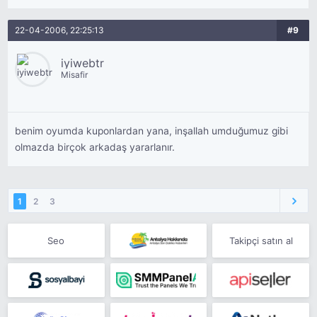
22-04-2006, 22:25:13
#9
iyiwebtr
Misafir
benim oyumda kuponlardan yana, inşallah umduğumuz gibi
olmazda birçok arkadaş yararlanır.
1
2
3
Seo
Takipçi satın al