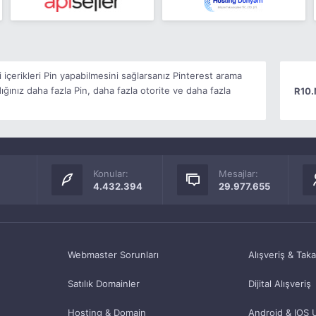
i içerikleri Pin yapabilmesini sağlarsanız Pinterest arama
ığınız daha fazla Pin, daha fazla otorite ve daha fazla
R10.
Konular:
Mesajlar:
4.432.394
29.977.655
Webmaster Sorunları
Alışveriş & Tak
Satılık Domainler
Dijital Alışveriş
Hosting & Domain
Android & IOS 