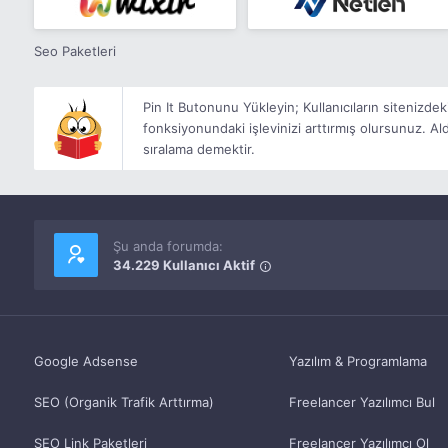
Seo Paketleri
Pin It Butonunu Yükleyin; Kullanıcıların sitenizdek
fonksiyonundaki işlevinizi arttırmış olursunuz. Ald
sıralama demektir.
Şu anda forumda:
34.229 Kullanıcı Aktif
Google Adsense
Yazılım & Programlama
SEO (Organik Trafik Arttırma)
Freelancer Yazılımcı Bul
SEO Link Paketleri
Freelancer Yazılımcı Ol