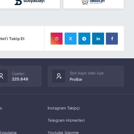
Net'i Takip Et
Son kayıt olan üye
Üyeler:
225.846
ProBar
as
İnstagram Takipçi
Telegram Hizmetleri
Uygulama
Youtube İzlenme