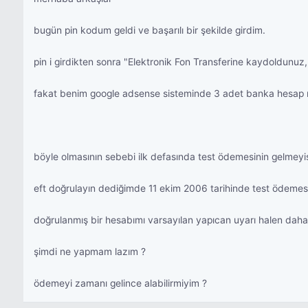
bugün pin kodum geldi ve başarılı bir şekilde girdim.
pin i girdikten sonra "Elektronik Fon Transferine kaydoldunuz,
fakat benim google adsense sisteminde 3 adet banka hesap no
böyle olmasının sebebi ilk defasında test ödemesinin gelmeyişi
eft doğrulayın dediğimde 11 ekim 2006 tarihinde test ödemesi y
doğrulanmış bir hesabımı varsayılan yapıcan uyarı halen daha
şimdi ne yapmam lazım ?
ödemeyi zamanı gelince alabilirmiyim ?