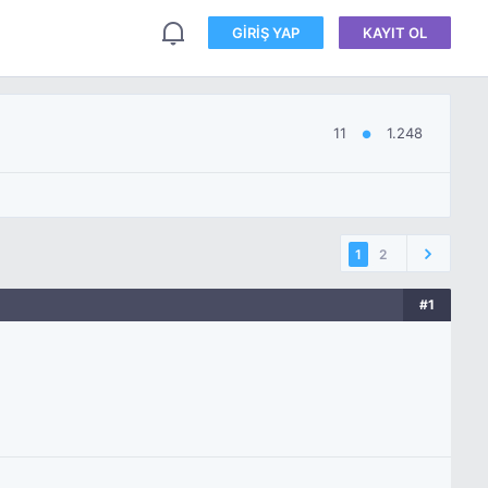
GIRIŞ YAP
KAYIT OL
11
1.248
●
1
2
#1