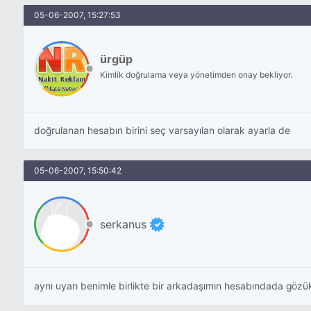
05-06-2007, 15:27:53
ürgüp
Kimlik doğrulama veya yönetimden onay bekliyor.
doğrulanan hesabın birini seç varsayılan olarak ayarla de
05-06-2007, 15:50:42
serkanus
aynı uyarı benimle birlikte bir arkadaşımın hesabındada gözü