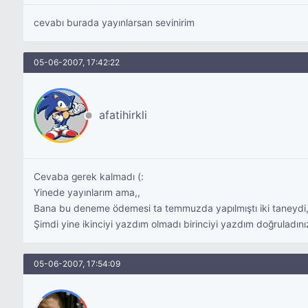
cevabı burada yayınlarsan sevinirim
05-06-2007, 17:42:22
afatihirkli
Cevaba gerek kalmadı (:
Yinede yayınlarım ama,,
Bana bu deneme ödemesi ta temmuzda yapılmıştı iki taneydi,ik
Şimdi yine ikinciyi yazdım olmadı birinciyi yazdım doğruladın
05-06-2007, 17:54:09