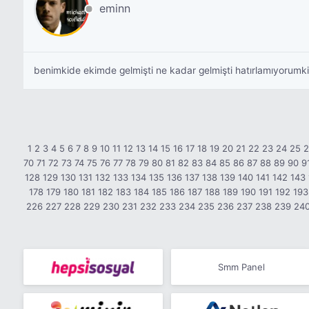
eminn
benimkide ekimde gelmişti ne kadar gelmişti hatırlamıyorumki
1
2
3
4
5
6
7
8
9
10
11
12
13
14
15
16
17
18
19
20
21
22
23
24
25
70
71
72
73
74
75
76
77
78
79
80
81
82
83
84
85
86
87
88
89
90
9
128
129
130
131
132
133
134
135
136
137
138
139
140
141
142
143
178
179
180
181
182
183
184
185
186
187
188
189
190
191
192
193
226
227
228
229
230
231
232
233
234
235
236
237
238
239
24
Smm Panel