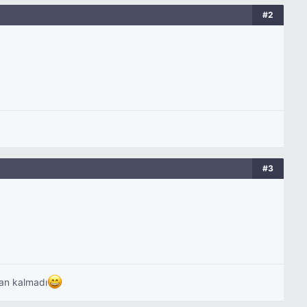
#2
#3
lan kalmadı