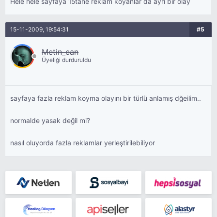
Hele hele sayfaya 15tane reklam koyanlar da ayrı bir olay
15-11-2009, 19:54:31
#5
Metin_can
Üyeliği durduruldu
sayfaya fazla reklam koyma olayını bir türlü anlamış dğeilim..
normalde yasak değil mi?
nasıl oluyorda fazla reklamlar yerleştirilebiliyor