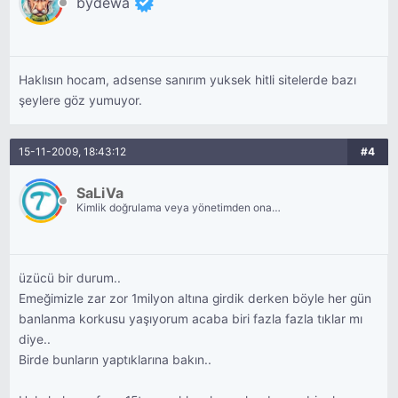
bydewa
Haklısın hocam, adsense sanırım yuksek hitli sitelerde bazı
şeylere göz yumuyor.
15-11-2009, 18:43:12
#4
SaLiVa
Kimlik doğrulama veya yönetimden onay
bekliyor.
üzücü bir durum..
Emeğimizle zar zor 1milyon altına girdik derken böyle her gün
banlanma korkusu yaşıyorum acaba biri fazla fazla tıklar mı
diye..
Birde bunların yaptıklarına bakın..