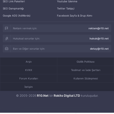
SEO Link Paketleri
Youtube İzlenme
SEO Danışmanlığı
Twitter Takipçi
Google ADS (AdWords)
Facebook Sayfa & Grup Alımı
Reklam vermek için:
reklam@r10.net
Hukuksal sorunlar için:
hukuk@r10.net
Ban ve Diğer sorunlar için:
detay@r10.net
Arşiv
Gizlilik Politikası
KVKK
Teslimat ve İade Şartları
Forum Kuralları
Kullanım Sözleşmesi
İletişim
© 2005-2026
R10.Net
bir
Rokito Digital LTD
kuruluşudur.