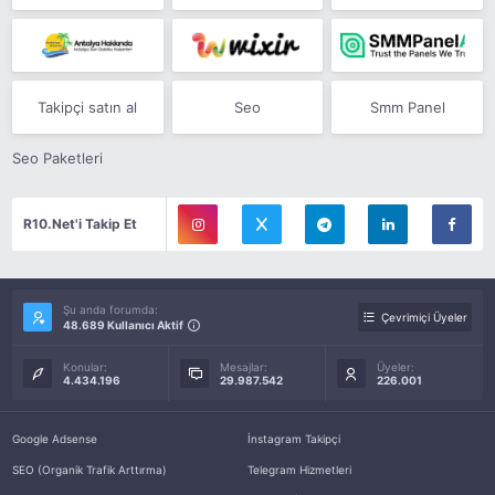
Takipçi satın al
Seo
Smm Panel
Seo Paketleri
R10.Net'i Takip Et
Şu anda forumda:
Çevrimiçi Üyeler
48.689 Kullanıcı Aktif
Konular:
Mesajlar:
Üyeler:
4.434.196
29.987.542
226.001
Google Adsense
İnstagram Takipçi
SEO (Organik Trafik Arttırma)
Telegram Hizmetleri