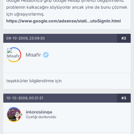
Google Hesabınıza girip Google Hesap şifrenizi değiştirirseniz
problemin kalkacağını söylüyorlar ancak yine de bunu çözmek
için uğraşıyorlarmış.
https://www.google.com/adsense/stati...utoSignIn.html
09-10-2009, 23:09:30
#2
Misafir
teşekkürler bilgilendirme için
10-10-2009, 00:21:21
#3
interestingx
Üyeliği durduruldu