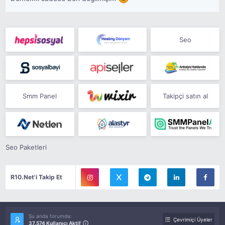
Seo
Smm Panel
Takipçi satın al
Seo Paketleri
R10.Net'i Takip Et
Şu anda forumda:
Çevrimiçi Üyeler
37.574 Kullanıcı Aktif