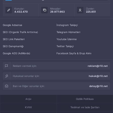
Konular:
Mesajlar:
Üyeler:
4.432.470
29.977.963
225.851
Google Adsense
İnstagram Takipçi
SEO (Organik Trafik Arttırma)
Telegram Hizmetleri
SEO Link Paketleri
Youtube İzlenme
SEO Danışmanlığı
Twitter Takipçi
Google ADS (AdWords)
Facebook Sayfa & Grup Alımı
Reklam vermek için:
reklam@r10.net
Hukuksal sorunlar için:
hukuk@r10.net
Ban ve Diğer sorunlar için:
detay@r10.net
Arşiv
Gizlilik Politikası
KVKK
Teslimat ve İade Şartları