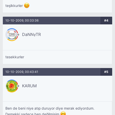
teşlkkurler
10-10-2009, 00:33:36
#4
DaNNyTR
tesekkurler
10-10-2009, 00:43:41
#5
KARUM
Ben de beni niye atıp duruyor diye merak ediyordum.
Demekki sadece ben değilmişim